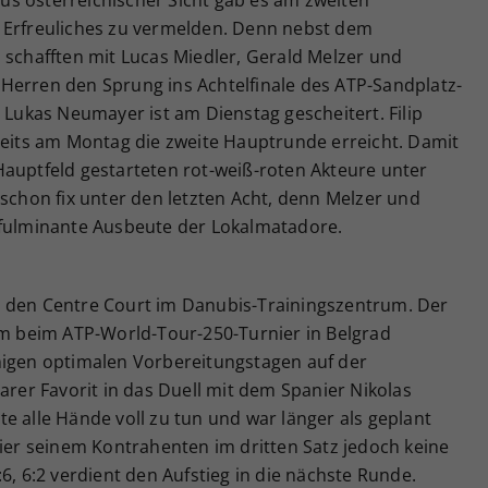
s österreichischer Sicht gab es am zweiten
 Erfreuliches zu vermelden. Denn nebst dem
 schafften mit Lucas Miedler, Gerald Melzer und
Herren den Sprung ins Achtelfinale des ATP-Sandplatz-
g Lukas Neumayer ist am Dienstag gescheitert. Filip
reits am Montag die zweite Hauptrunde erreicht. Damit
Hauptfeld gestarteten rot-weiß-roten Akteure unter
 schon fix unter den letzten Acht, denn Melzer und
 fulminante Ausbeute der Lokalmatadore.
s den Centre Court im Danubis-Trainingszentrum. Der
iem beim ATP-World-Tour-250-Turnier in Belgrad
nigen optimalen Vorbereitungstagen auf der
arer Favorit in das Duell mit dem Spanier Nikolas
e alle Hände voll zu tun und war länger als geplant
lier seinem Kontrahenten im dritten Satz jedoch keine
6, 6:2 verdient den Aufstieg in die nächste Runde.