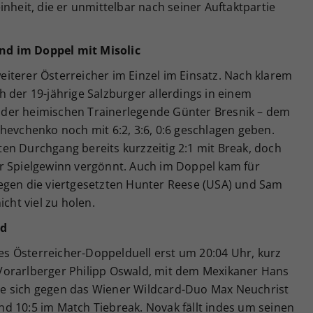
nheit, die er unmittelbar nach seiner Auftaktpartie
nd im Doppel mit Misolic
iterer Österreicher im Einzel im Einsatz. Nach klarem
 der 19-jährige Salzburger allerdings in einem
ei der heimischen Trainerlegende Günter Bresnik – dem
hevchenko noch mit 6:2, 3:6, 0:6 geschlagen geben.
en Durchgang bereits kurzzeitig 2:1 mit Break, doch
r Spielgewinn vergönnt. Auch im Doppel kam für
egen die viertgesetzten Hunter Reese (USA) und Sam
icht viel zu holen.
ld
s Österreicher-Doppelduell erst um 20:04 Uhr, kurz
Vorarlberger Philipp Oswald, mit dem Mexikaner Hans
e sich gegen das Wiener Wildcard-Duo Max Neuchrist
 und 10:5 im Match Tiebreak. Novak fällt indes um seinen