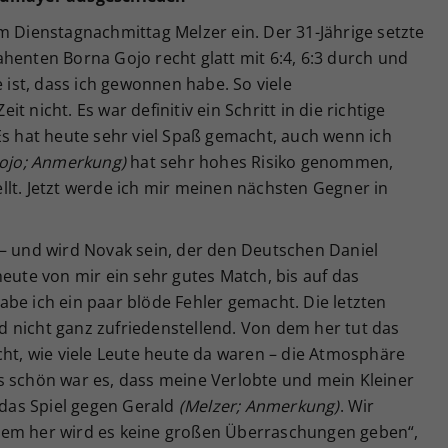
m Dienstagnachmittag Melzer ein. Der 31-Jährige setzte
henten Borna Gojo recht glatt mit 6:4, 6:3 durch und
e ist, dass ich gewonnen habe. So viele
eit nicht. Es war definitiv ein Schritt in die richtige
Es hat heute sehr viel Spaß gemacht, auch wenn ich
ojo; Anmerkung)
hat sehr hohes Risiko genommen,
lt. Jetzt werde ich mir meinen nächsten Gegner in
 – und wird Novak sein, der den Deutschen Daniel
heute von mir ein sehr gutes Match, bis auf das
be ich ein paar blöde Fehler gemacht. Die letzten
 nicht ganz zufriedenstellend. Von dem her tut das
cht, wie viele Leute heute da waren – die Atmosphäre
s schön war es, dass meine Verlobte und mein Kleiner
f das Spiel gegen Gerald
(Melzer; Anmerkung)
. Wir
dem her wird es keine großen Überraschungen geben“,