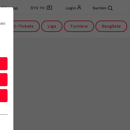
ÖTV App
ÖTV TV
Login
Suchen
den
DC-Tickets
Liga
Turniere
Rangliste