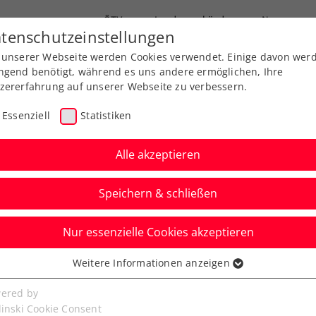
ÖTV
Landesverbände
News
tenschutzeinstellungen
 unserer Webseite werden Cookies verwendet. Einige davon wer
Ausbildungen
Services
Über uns
ngend benötigt, während es uns andere ermöglichen, Ihre
zererfahrung auf unserer Webseite zu verbessern.
Essenziell
Statistiken
Alle akzeptieren
Speichern & schließen
Austria Open: Auch
Nur essenzielle Cookies akzeptieren
er und Novak kommen
Weitere Informationen anzeigen
ssenziell
senzielle Cookies werden für grundlegende Funktionen der
ered by
bseite benötigt. Dadurch ist gewährleistet, dass die Webseite
linski Cookie Consent