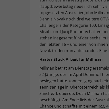
auf höchstem Niveau geboten. Und au
Hauptbewerbstag neuerlich sehr viel
topgesetzten Australier John Millman
Dennis Novak noch drei weitere ÖTV-
Challengers der Kategorie 100. Einzi
Misolic und Jurij Rodionov hatten be
stehen insgesamt fünf der sechs im 
den letzten 16 – und einer von ihnen
Novak treffen nun aufeinander. Eine
Hartes Stück Arbeit für Millman
Millman betrat am Dienstag erstmal
32-Jährige, der im April Dominic Th
besiegen hatte können, ging nach ei
Tennisanlage in Oberösterreich als kl
Sanchez Izquierdo. Doch Millman hatt
beschäftigt. Am Ende ließ der Austra
Chance und schaffte mit einem 6:3, 4: