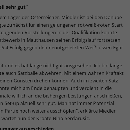
ll sehr gut“
dem Lager der Österreicher. Miedler ist bei den Danube
te zunächst für einen gelungenen rot-weiß-roten Start
zeugenden Vorstellungen in der Qualifikation konnte
tbewerb in Mauthausen seinen Erfolgslauf fortsetzen
5,-6:4-Erfolg gegen den neuntgesetzten Weißrussen Egor
it und es hat lange nicht gut ausgesehen. Ich bin lange
e auch Satzbälle abwehren. Mit einem wahren Kraftakt
einen Gunsten drehen können. Auch im zweiten Satz
onnte mich am Ende behaupten und verdient in die
nale will ich an die bisherigen Leistungen anschließen,
in Set-up aktuell sehr gut. Man hat immer Potenzial
en Partie noch weiter ausschöpfen“, erklärte Miedler
hn wartet nun der Kroate Nino Serdarusic.
Neumayer ausgeschieden