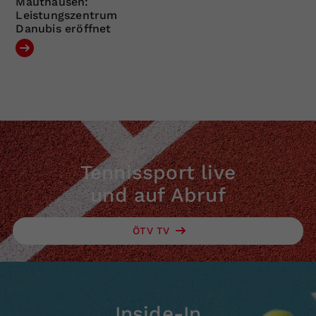
Mauthausen:
Leistungszentrum
Danubis eröffnet
Tennissport live
und auf Abruf
ÖTV TV
Inside-In