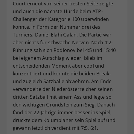
Court erneut von seiner besten Seite zeigte
Dieser Wert speichert Ihre Consent-
und auch die nächste Hürde beim ATP-
Einstellungen. Unter anderem eine
Challenger der Kategorie 100 überwinden
zufällig generierte ID, für die
konnte, in Form der Nummer drei des
Zweck
historische Speicherung Ihrer
vorgenommen Einstellungen, falls der
Turniers, Daniel Elahi Galan. Die Partie war
Webseiten-Betreiber dies eingestellt
aber nichts für schwache Nerven. Nach 4:2-
hat.
Führung sah sich Rodionov bei 4:5 und 15:40
bei eigenem Aufschlag wieder, blieb im
entscheidenden Moment aber cool und
konzentriert und konnte die beiden Break-
und zugleich Satzbälle abwehren. Am Ende
verwandelte der Niederösterreicher seinen
dritten Satzball mit einem Ass und legte so
den wichtigen Grundstein zum Sieg. Danach
fand der 22-Jährige immer besser ins Spiel,
drückte dem Kolumbianer sein Spiel auf und
gewann letztlich verdient mit 7:5, 6:1.