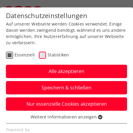
Zurück zur Newsübersicht
Datenschutzeinstellungen
Steirischer Tennisverband
Auf unserer Webseite werden Cookies verwendet. Einige
davon werden zwingend benötigt, während es uns andere
ermöglichen, Ihre Nutzererfahrung auf unserer Webseite
zu verbessern.
Davis Cup
Essenziell
Statistiken
Davis Cup: Mit dem
stärksten Team und der
Alle akzeptieren
Generali als Sponsor
Speichern & schließen
gegen Portugal
Nur essenzielle Cookies akzeptieren
ÖTV-Kapitän Melzer nominiert Ofner,
Thiem, Rodionov, Erler, Miedler für den
Weitere Informationen anzeigen
Essenziell
Länderkampf in Schwechat.
Essenzielle Cookies werden für grundlegende
Powered by