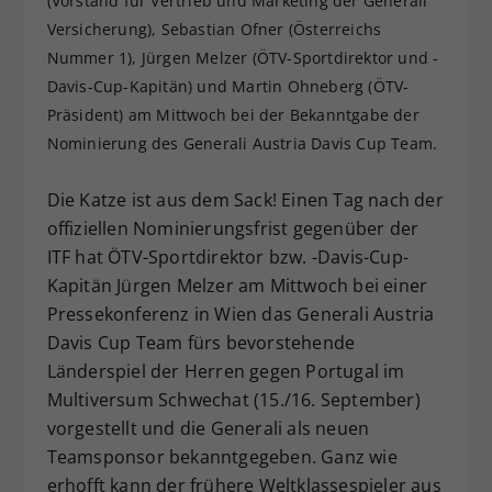
(Vorstand für Vertrieb und Marketing der Generali
Dieser Wert speichert Ihre Consent-
Versicherung), Sebastian Ofner (Österreichs
Einstellungen. Unter anderem eine
Nummer 1), Jürgen Melzer (ÖTV-Sportdirektor und -
zufällig generierte ID, für die
Davis-Cup-Kapitän) und Martin Ohneberg (ÖTV-
Zweck
historische Speicherung Ihrer
Präsident) am Mittwoch bei der Bekanntgabe der
vorgenommen Einstellungen, falls der
Nominierung des Generali Austria Davis Cup Team.
Webseiten-Betreiber dies eingestellt
hat.
Die Katze ist aus dem Sack! Einen Tag nach der
offiziellen Nominierungsfrist gegenüber der
ITF hat ÖTV-Sportdirektor bzw. -Davis-Cup-
Kapitän Jürgen Melzer am Mittwoch bei einer
Pressekonferenz in Wien das Generali Austria
Davis Cup Team fürs bevorstehende
Länderspiel der Herren gegen Portugal im
Multiversum Schwechat (15./16. September)
vorgestellt und die Generali als neuen
Teamsponsor bekanntgegeben. Ganz wie
erhofft kann der frühere Weltklassespieler aus