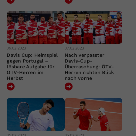
09.02.2023
07.02.2023
Davis Cup: Heimspiel
Nach verpasster
gegen Portugal –
Davis-Cup-
lösbare Aufgabe für
Überraschung: ÖTV-
ÖTV-Herren im
Herren richten Blick
Herbst
nach vorne
05.02.2023
05.02.2023