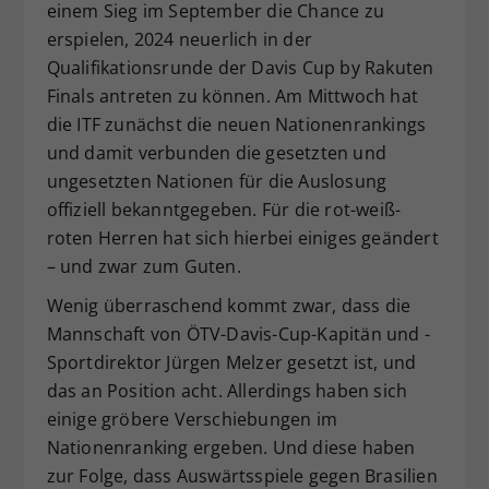
einem Sieg im September die Chance zu
Dieser Wert speichert Ihre Consent-
erspielen, 2024 neuerlich in der
Einstellungen. Unter anderem eine
Qualifikationsrunde der Davis Cup by Rakuten
zufällig generierte ID, für die
Finals antreten zu können. Am Mittwoch hat
Zweck
historische Speicherung Ihrer
vorgenommen Einstellungen, falls der
die ITF zunächst die neuen Nationenrankings
Webseiten-Betreiber dies eingestellt
und damit verbunden die gesetzten und
hat.
ungesetzten Nationen für die Auslosung
offiziell bekanntgegeben. Für die rot-weiß-
roten Herren hat sich hierbei einiges geändert
– und zwar zum Guten.
Wenig überraschend kommt zwar, dass die
Mannschaft von ÖTV-Davis-Cup-Kapitän und -
Sportdirektor Jürgen Melzer gesetzt ist, und
das an Position acht. Allerdings haben sich
einige gröbere Verschiebungen im
Nationenranking ergeben. Und diese haben
zur Folge, dass Auswärtsspiele gegen Brasilien