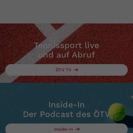
Tennissport live
und auf Abruf
ÖTV TV
Inside-In
Der Podcast des ÖTV
Inside-In