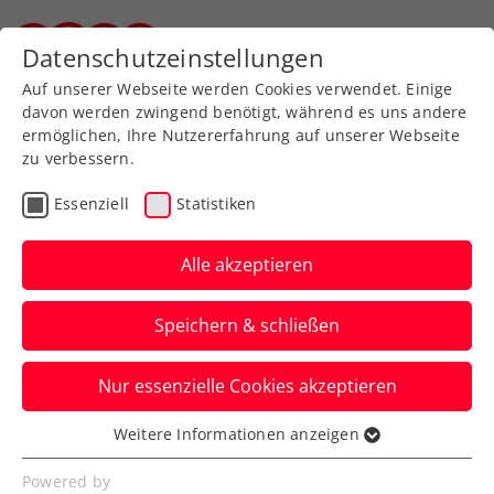
Zurück zur Newsübersicht
Datenschutzeinstellungen
Steirischer Tennisverband
Auf unserer Webseite werden Cookies verwendet. Einige
davon werden zwingend benötigt, während es uns andere
ermöglichen, Ihre Nutzererfahrung auf unserer Webseite
Davis Cup: Erhöhte
zu verbessern.
Chance auf Heimspiel für
Essenziell
Statistiken
ÖTV-Team
Alle akzeptieren
Portugal, Bosnien-Herzegowina und
Usbekistan kommen nunmehr als Gegner
Speichern & schließen
ebenfalls in Frage.
Nur essenzielle Cookies akzeptieren
Verfasst von: Manuel Wachta, 08.02.2023
Weitere Informationen anzeigen
Essenziell
Essenzielle Cookies werden für grundlegende
Powered by