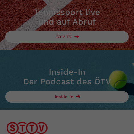
Tennissport live
und auf Abruf
ÖTV TV
Inside-In
Der Podcast des ÖTV
Inside-In