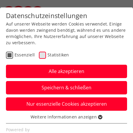
Zurück zur Newsübersicht
Datenschutzeinstellungen
Steirischer Tennisverband
Auf unserer Webseite werden Cookies verwendet. Einige
davon werden zwingend benötigt, während es uns andere
ermöglichen, Ihre Nutzererfahrung auf unserer Webseite
zu verbessern.
Davis Cup
Essenziell
Statistiken
„Gebrauchtes
Wochenende“: Generali
Alle akzeptieren
Austria Davis Cup Team
Speichern & schließen
unterliegt
Nur essenzielle Cookies akzeptieren
Die ÖTV-Herren spielen hiermit 2024 im
Play-off gegen den Abstieg aus der
Weitere Informationen anzeigen
Essenziell
Weltgruppe I.
Essenzielle Cookies werden für grundlegende
Powered by