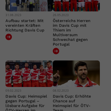
31.08.2023
26.05.2023
Aufbau startet: Mit
Österreichs Herren
vereinten Kräften
im Davis Cup mit
Richtung Davis Cup
Thiem im
Multiversum
Schwechat gegen
Portugal
09.02.2023
08.02.2023
Davis Cup: Heimspiel
Davis Cup: Erhöhte
gegen Portugal –
Chance auf
lösbare Aufgabe für
Heimspiel für ÖTV-
ÖTV-Herren im
Team