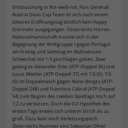
Dieser Wert speichert Ihre Consent-
Enttäuschung in Rot-weiß-rot: Fürs Generali
Einstellungen. Unter anderem eine
Austria Davis Cup Team ist sich nach einem
zufällig generierte ID, für die
bitteren Eröffnungstag letztlich kein Happy
Zweck
historische Speicherung Ihrer
End mehr ausgegangen. Österreichs Herren-
vorgenommen Einstellungen, falls der
Nationalmannschaft musste sich in der
Webseiten-Betreiber dies eingestellt
Begegnung der Weltgruppe I gegen Portugal
hat.
am Freitag und Samstag im Multiversum
Schwechat mit 1:3 geschlagen geben. Zwar
gelang es Alexander Erler (ATP-Doppel 36) und
Lucas Miedler (ATP-Doppel 37) mit 7:6 (0), 7:6
(5) im Doppelmatch gegen Nuno Borges (ATP-
Doppel 248) und Francisco Cabral (ATP-Doppel
54) zum Beginn des zweiten Spieltags noch auf
1:2 zu verkürzen. Doch die 0:2-Hypothek des
ersten Tags erwies sich unterm Strich als zu
groß. Dazu kam noch Verletzungspech.
Österreichs Nummer eins Sebastian Ofner