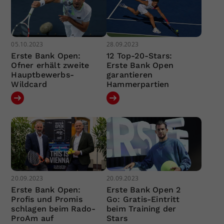
05.10.2023
28.09.2023
Erste Bank Open:
12 Top-20-Stars:
Ofner erhält zweite
Erste Bank Open
Hauptbewerbs-
garantieren
Wildcard
Hammerpartien
20.09.2023
20.09.2023
Erste Bank Open:
Erste Bank Open 2
Profis und Promis
Go: Gratis-Eintritt
schlagen beim Rado-
beim Training der
ProAm auf
Stars