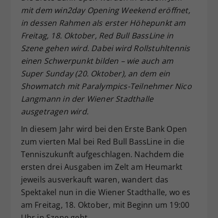
mit dem win2day Opening Weekend eröffnet,
Dieser Wert speichert Ihre Consent-
in dessen Rahmen als erster Höhepunkt am
Einstellungen. Unter anderem eine
zufällig generierte ID, für die
Freitag, 18. Oktober, Red Bull BassLine in
Zweck
historische Speicherung Ihrer
Szene gehen wird. Dabei wird Rollstuhltennis
vorgenommen Einstellungen, falls der
einen Schwerpunkt bilden – wie auch am
Webseiten-Betreiber dies eingestellt
Super Sunday (20. Oktober), an dem ein
hat.
Showmatch mit Paralympics-Teilnehmer Nico
Langmann in der Wiener Stadthalle
ausgetragen wird.
In diesem Jahr wird bei den Erste Bank Open
zum vierten Mal bei Red Bull BassLine in die
Tenniszukunft aufgeschlagen. Nachdem die
ersten drei Ausgaben im Zelt am Heumarkt
jeweils ausverkauft waren, wandert das
Spektakel nun in die Wiener Stadthalle, wo es
am Freitag, 18. Oktober, mit Beginn um 19:00
Uhr in Szene geht.