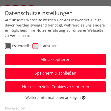
Zurück zur Newsübersicht
Datenschutzeinstellungen
Steirischer Tennisverband
Auf unserer Webseite werden Cookies verwendet. Einige
davon werden zwingend benötigt, während es uns andere
ermöglichen, Ihre Nutzererfahrung auf unserer Webseite
zu verbessern.
Turniere
ATP
Essenziell
Statistiken
Erste Bank Open: win2day
Opening Weekend mit
Alle akzeptieren
Red Bull BassLine
Speichern & schließen
Und auch beim Super Sunday kommen
Nur essenzielle Cookies akzeptieren
die Tennisfans beim ATP-500-Turnier in
Wien auf ihre Rechnung.
Weitere Informationen anzeigen
Essenziell
Verfasst von: Presseaussendung / Redaktion, 03.10.2024
Essenzielle Cookies werden für grundlegende
Powered by