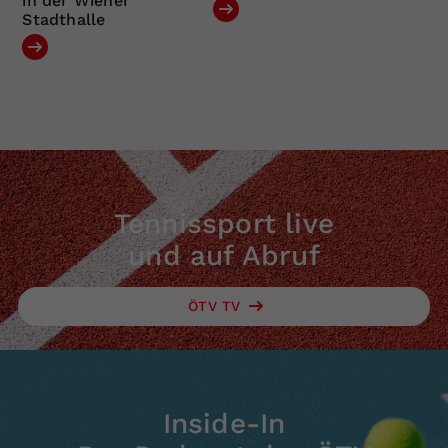
in der Wiener
Stadthalle
Tennissport live
und auf Abruf
ÖTV TV
Inside-In