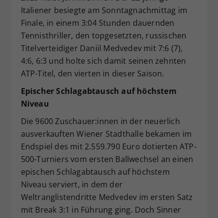
Italiener besiegte am Sonntagnachmittag im
Dieser Wert speichert Ihre Consent-
Finale, in einem 3:04 Stunden dauernden
Einstellungen. Unter anderem eine
zufällig generierte ID, für die
Tennisthriller, den topgesetzten, russischen
Zweck
historische Speicherung Ihrer
Titelverteidiger Daniil Medvedev mit 7:6 (7),
vorgenommen Einstellungen, falls der
4:6, 6:3 und holte sich damit seinen zehnten
Webseiten-Betreiber dies eingestellt
ATP-Titel, den vierten in dieser Saison.
hat.
Epischer Schlagabtausch auf höchstem
Niveau
Die 9600 Zuschauer:innen in der neuerlich
ausverkauften Wiener Stadthalle bekamen im
Endspiel des mit 2.559.790 Euro dotierten ATP-
500-Turniers vom ersten Ballwechsel an einen
epischen Schlagabtausch auf höchstem
Niveau serviert, in dem der
Weltranglistendritte Medvedev im ersten Satz
mit Break 3:1 in Führung ging. Doch Sinner