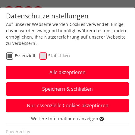
Zurück zur Newsübersicht
Datenschutzeinstellungen
Steirischer Tennisverband
Auf unserer Webseite werden Cookies verwendet. Einige
davon werden zwingend benötigt, während es uns andere
ermöglichen, Ihre Nutzererfahrung auf unserer Webseite
zu verbessern.
Turniere
ATP
Essenziell
Statistiken
Erste Bank Open: Sinner
zwingt Medvedev in
Alle akzeptieren
Finalthriller in die Knie
Speichern & schließen
Der Südtiroler stoppt den Vorjahressieger
Nur essenzielle Cookies akzeptieren
beim ATP-Turnier in Wien nach über
dreistündigem Kampf.
Weitere Informationen anzeigen
Essenziell
Verfasst von: Presseaussendung / Redaktion, 29.10.2023
Essenzielle Cookies werden für grundlegende
Powered by