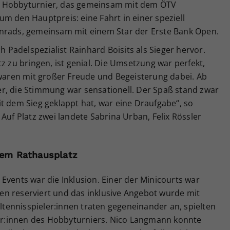
m Hobbyturnier, das gemeinsam mit dem ÖTV
m den Hauptpreis: eine Fahrt in einer speziell
enrads, gemeinsam mit einem Star der Erste Bank Open.
ch Padelspezialist Rainhard Boisits als Sieger hervor.
z zu bringen, ist genial. Die Umsetzung war perfekt,
 waren mit großer Freude und Begeisterung dabei. Ab
r, die Stimmung war sensationell. Der Spaß stand zwar
t dem Sieg geklappt hat, war eine Draufgabe“, so
Auf Platz zwei landete Sabrina Urban, Felix Rössler
 dem Rathausplatz
Events war die Inklusion. Einer der Minicourts war
nnen reserviert und das inklusive Angebot wurde mit
ennisspieler:innen traten gegeneinander an, spielten
r:innen des Hobbyturniers. Nico Langmann konnte