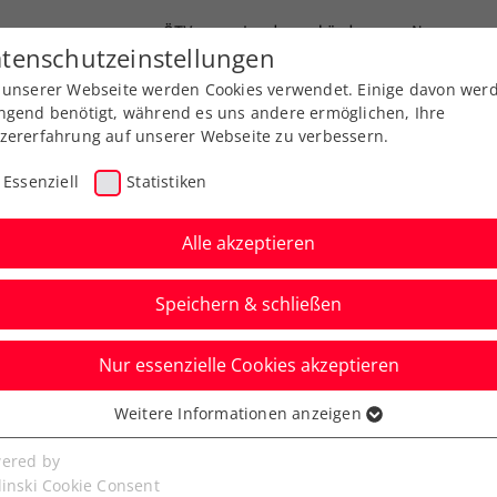
ÖTV
Landesverbände
News
tenschutzeinstellungen
 unserer Webseite werden Cookies verwendet. Einige davon wer
Ausbildungen
Services
Über uns
ngend benötigt, während es uns andere ermöglichen, Ihre
zererfahrung auf unserer Webseite zu verbessern.
Essenziell
Statistiken
Alle akzeptieren
Speichern & schließen
ere
Nur essenzielle Cookies akzeptieren
in the City by Erste
Weitere Informationen anzeigen
ssenziell
senzielle Cookies werden für grundlegende Funktionen der
ered by
bseite benötigt. Dadurch ist gewährleistet, dass die Webseite
linski Cookie Consent