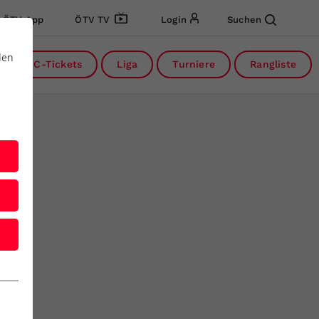
ÖTV App
ÖTV TV
Login
Suchen
den
DC-Tickets
Liga
Turniere
Rangliste