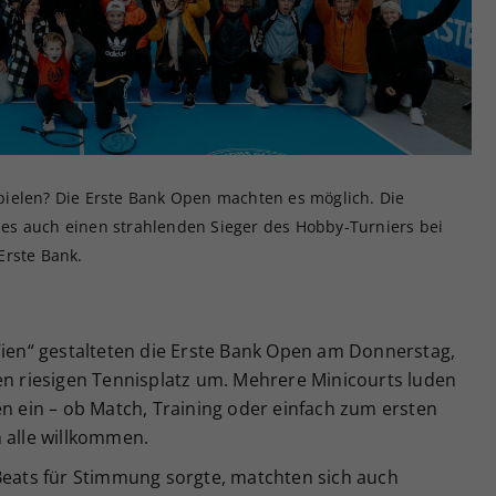
Zweck
generierte ID, für die historische Speicherung
Ihrer vorgenommen Einstellungen, falls der
Webseiten-Betreiber dies eingestellt hat.
ielen? Die Erste Bank Open machten es möglich. Die
es auch einen strahlenden Sieger des Hobby-Turniers bei
Erste Bank.
Wien“ gestalteten die Erste Bank Open am Donnerstag,
en riesigen Tennisplatz um. Mehrere Minicourts luden
en ein – ob Match, Training oder einfach zum ersten
 alle willkommen.
 Beats für Stimmung sorgte, matchten sich auch