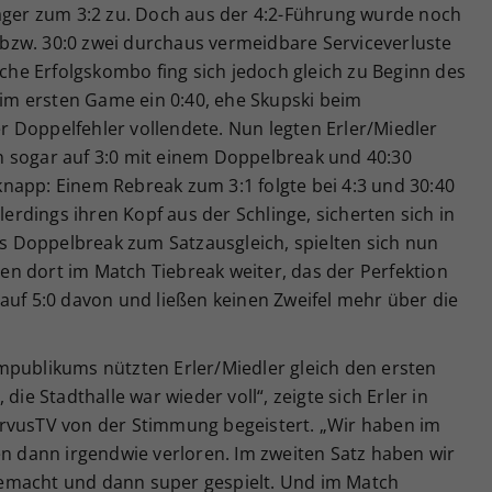
läger zum 3:2 zu. Doch aus der 4:2-Führung wurde noch
15 bzw. 30:0 zwei durchaus vermeidbare Serviceverluste
sche Erfolgskombo fing sich jedoch gleich zu Beginn des
h im ersten Game ein 0:40, ehe Skupski beim
 Doppelfehler vollendete. Nun legten Erler/Miedler
 sogar auf 3:0 mit einem Doppelbreak und 40:30
napp: Einem Rebreak zum 3:1 folgte bei 4:3 und 30:40
lerdings ihren Kopf aus der Schlinge, sicherten sich in
 Doppelbreak zum Satzausgleich, spielten sich nun
n dort im Match Tiebreak weiter, das der Perfektion
auf 5:0 davon und ließen keinen Zweifel mehr über die
mpublikums nützten Erler/Miedler gleich den ersten
die Stadthalle war wieder voll“, zeigte sich Erler in
ervusTV von der Stimmung begeistert. „Wir haben im
en dann irgendwie verloren. Im zweiten Satz haben wir
emacht und dann super gespielt. Und im Match