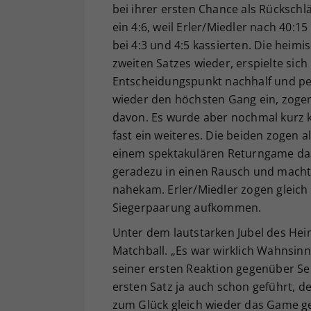
bei ihrer ersten Chance als Rücksch
ein 4:6, weil Erler/Miedler nach 40:
bei 4:3 und 4:5 kassierten. Die heimi
zweiten Satzes wieder, erspielte sic
Entscheidungspunkt nachhalf und per
wieder den höchsten Gang ein, zogen
davon. Es wurde aber nochmal kurz k
fast ein weiteres. Die beiden zogen al
einem spektakulären Returngame das
geradezu in einen Rausch und machte
nahekam. Erler/Miedler zogen gleich 
Siegerpaarung aufkommen.
Unter dem lautstarken Jubel des Hei
Matchball. „Es war wirklich Wahnsinn, 
seiner ersten Reaktion gegenüber S
ersten Satz ja auch schon geführt, d
zum Glück gleich wieder das Game g