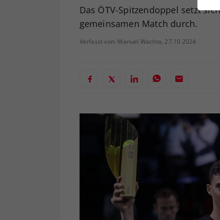
ei
Das ÖTV-Spitzendoppel setzt sich
gemeinsamen Match durch.
Verfasst von: Manuel Wachta, 27.10.2024
S