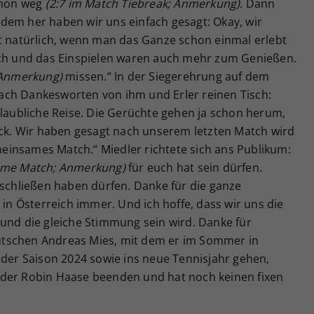
schon weg
(2:7 im Match Tiebreak; Anmerkung)
. Dann
dem her haben wir uns einfach gesagt: Okay, wir
ft natürlich, wenn man das Ganze schon einmal erlebt
tch und das Einspielen waren auch mehr zum Genießen.
; Anmerkung)
missen.“ In der Siegerehrung auf dem
ach Dankesworten von ihm und Erler reinen Tisch:
glaubliche Reise. Die Gerüchte gehen ja schon herum,
ack. Wir haben gesagt nach unserem letzten Match wird
emeinsames Match.“ Miedler richtete sich ans Publikum:
same Match; Anmerkung)
für euch hat sein dürfen.
bschließen haben dürfen. Danke für die ganze
 in Österreich immer. Und ich hoffe, dass wir uns die
 und die gleiche Stimmung sein wird. Danke für
Deutschen Andreas Mies, mit dem er im Sommer in
 der Saison 2024 sowie ins neue Tennisjahr gehen,
nder Robin Haase beenden und hat noch keinen fixen