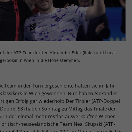
Zweck
generierte ID, für die historische Speicherung
Ihrer vorgenommen Einstellungen, falls der
Webseiten-Betreiber dies eingestellt hat.
uf der ATP-Tour durften Alexander Erler (links) und Lucas
egerpokal in Wien in die Höhe stemmen.
pelteam in der Turniergeschichte hatten sie im Jahr
Klassikers in Wien gewonnen. Nun haben Alexander
rtigen Erfolg gar wiederholt: Der Tiroler (ATP-Doppel
-Doppel 58) haben Sonntag zu Mittag das Finale der
n. In der einmal mehr restlos ausverkauften Wiener
 britisch-neuseeländische Team Neal Skupski (ATP-
ppel 24) mit 4:6, 6:3 und 10:1 im Match Tiebreak. Für