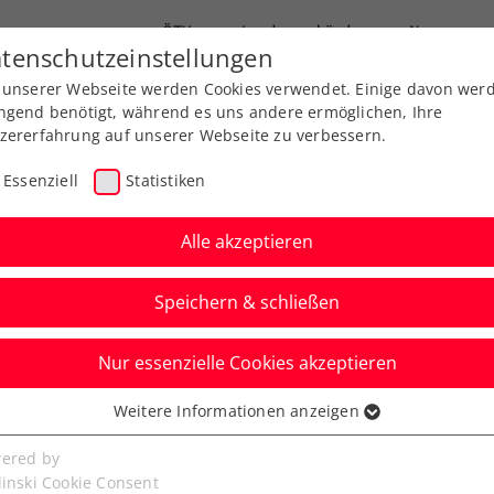
ÖTV
Landesverbände
News
tenschutzeinstellungen
 unserer Webseite werden Cookies verwendet. Einige davon wer
Ausbildungen
Services
Über uns
ngend benötigt, während es uns andere ermöglichen, Ihre
zererfahrung auf unserer Webseite zu verbessern.
Essenziell
Statistiken
Alle akzeptieren
Speichern & schließen
Nur essenzielle Cookies akzeptieren
n: 2. Wien-Triumph
Weitere Informationen anzeigen
ssenziell
on Erler/Miedler
senzielle Cookies werden für grundlegende Funktionen der
ered by
bseite benötigt. Dadurch ist gewährleistet, dass die Webseite
linski Cookie Consent