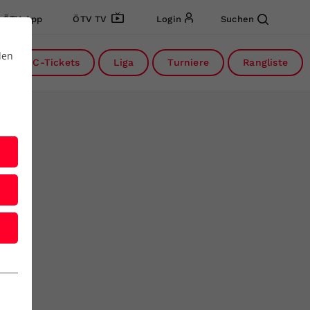
ÖTV App
ÖTV TV
Login
Suchen
den
DC-Tickets
Liga
Turniere
Rangliste