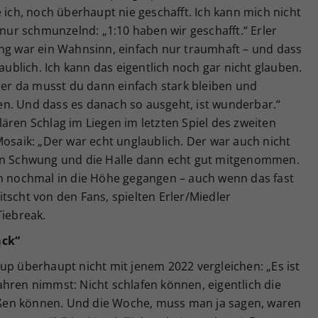
 ich, noch überhaupt nie geschafft. Ich kann mich nicht
 nur schmunzelnd: „1:10 haben wir geschafft.“ Erler
ung war ein Wahnsinn, einfach nur traumhaft – und dass
laublich. Ich kann das eigentlich noch gar nicht glauben.
aber da musst du dann einfach stark bleiben und
n. Und dass es danach so ausgeht, ist wunderbar.“
ären Schlag im Liegen im letzten Spiel des zweiten
Mosaik: „Der war echt unglaublich. Der war auch nicht
den Schwung und die Halle dann echt gut mitgenommen.
nn nochmal in die Höhe gegangen – auch wenn das fast
tscht von den Fans, spielten Erler/Miedler
Tiebreak.
ack“
up überhaupt nicht mit jenem 2022 vergleichen: „Es ist
hren nimmst: Nicht schlafen können, eigentlich die
ßen können. Und die Woche, muss man ja sagen, waren