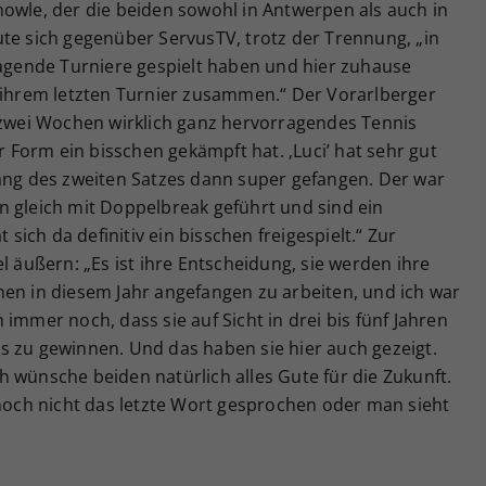
owle, der die beiden sowohl in Antwerpen als auch in
te sich gegenüber ServusTV, trotz der Trennung, „in
ragende Turniere gespielt haben und hier zuhause
i ihrem letzten Turnier zusammen.“ Der Vorarlberger
n zwei Wochen wirklich ganz hervorragendes Tennis
er Form ein bisschen gekämpft hat. ‚Luci’ hat sehr gut
fang des zweiten Satzes dann super gefangen. Der war
n gleich mit Doppelbreak geführt und sind ein
ich da definitiv ein bisschen freigespielt.“ Zur
l äußern: „Es ist ihre Entscheidung, sie werden ihre
nen in diesem Jahr angefangen zu arbeiten, und ich war
immer noch, dass sie auf Sicht in drei bis fünf Jahren
s zu gewinnen. Und das haben sie hier auch gezeigt.
Ich wünsche beiden natürlich alles Gute für die Zukunft.
 noch nicht das letzte Wort gesprochen oder man sieht