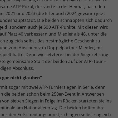
insame ATP-Pokal, der vierte in der Heimat, nach den
el 2021 und 2023 (die Erler auch 2024 gewann) jetzt
 Bundeshauptstadt. Die beiden schnappten sich dadurch
geld, sondern auch je 500 ATP-Punkte. Mit diesen wird
 auf Platz 40 verbessern und Miedler als 46. unter die
ich zugleich selbst das bestmögliche Geschenk zu
 und zum Abschied von Doppelpartner Miedler, mit
pielt hatte. Denn wie Letzterer bei der Siegerehrung
tzte gemeinsame Start der beiden auf der ATP-Tour –
digen Abschluss.
h gar nicht glauben“
rmit sogar mit zwei ATP-Turniersiegen in Serie, denn
en die beiden schon beim 250er-Event in Antwerpen
 von sieben Siegen in Folge im Rücken starteten sie ins
mifinale am Nationalfeiertag. Die beiden holten ihre
über den Entscheidungspunkt, schlugen selbst sogleich