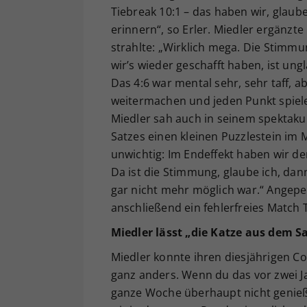
Tiebreak 10:1 – das haben wir, glaube
erinnern“, so Erler. Miedler ergänzte
strahlte: „Wirklich mega. Die Stimm
wir’s wieder geschafft haben, ist ung
Das 4:6 war mental sehr, sehr taff, 
weitermachen und jeden Punkt spiele
Miedler sah auch in seinem spektakul
Satzes einen kleinen Puzzlestein im 
unwichtig: Im Endeffekt haben wir 
Da ist die Stimmung, glaube ich, da
gar nicht mehr möglich war.“ Angepei
anschließend ein fehlerfreies Match 
Miedler lässt „die Katze aus dem S
Miedler konnte ihren diesjährigen Co
ganz anders. Wenn du das vor zwei Ja
ganze Woche überhaupt nicht genie