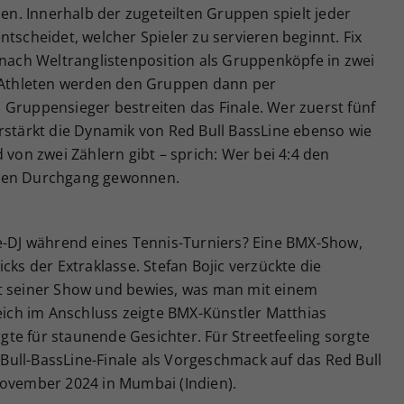
. Innerhalb der zugeteilten Gruppen spielt jeder
tscheidet, welcher Spieler zu servieren beginnt. Fix
 nach Weltranglistenposition als Gruppenköpfe in zwei
r Athleten werden den Gruppen dann per
 Gruppensieger bestreiten das Finale. Wer zuerst fünf
rstärkt die Dynamik von Red Bull BassLine ebenso wie
 von zwei Zählern gibt – sprich: Wer bei 4:4 den
 den Durchgang gewonnen.
ve-DJ während eines Tennis-Turniers? Eine BMX-Show,
cks der Extraklasse. Stefan Bojic verzückte die
it seiner Show und bewies, was man mit einem
leich im Anschluss zeigte BMX-Künstler Matthias
te für staunende Gesichter. Für Streetfeeling sorgte
ull-BassLine-Finale als Vorgeschmack auf das Red Bull
November 2024 in Mumbai (Indien).