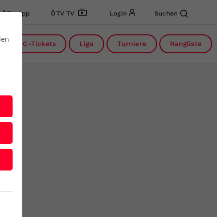
ÖTV App
ÖTV TV
Login
Suchen
den
DC-Tickets
Liga
Turniere
Rangliste