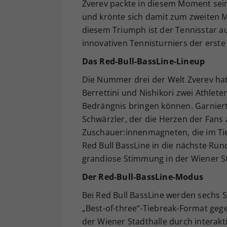
Zverev packte in diesem Moment seine
und krönte sich damit zum zweiten Ma
diesem Triumph ist der Tennisstar a
innovativen Tennisturniers der erste 
Das Red-Bull-BassLine-Lineup
Die Nummer drei der Welt Zverev hatt
Berrettini und Nishikori zwei Athlete
Bedrängnis bringen können. Garniert
Schwärzler, der die Herzen der Fans a
Zuschauer:innenmagneten, die im Tie
Red Bull BassLine in die nächste Ru
grandiose Stimmung in der Wiener St
Der Red-Bull-BassLine-Modus
Bei Red Bull BassLine werden sechs S
„Best-of-three“-Tiebreak-Format geg
der Wiener Stadthalle durch interakt