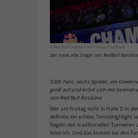
© Red Bull Content Pool / Philipp Carl Riedl
Der neue alte Sieger von RedBull Basslin
5300 Fans, sechs Spieler, ein Gewinne
groß auf und krönt sich mit beeindr
von Red Bull BassLine.
Wer am Freitag nicht in Halle D in de
definitiv ein echtes Tennishighlight v
Regeln von traditionellen Turnieren
Anstrich. Und das kommt bei den Fan