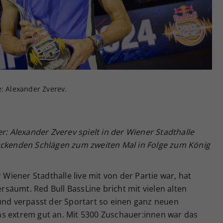
Zweck
generierte ID, für die historische Speicherung
Ihrer vorgenommen Einstellungen, falls der
Webseiten-Betreiber dies eingestellt hat.
e: Alexander Zverev.
r: Alexander Zverev spielt in der Wiener Stadthalle
uckenden Schlägen zum zweiten Mal in Folge zum König
r Wiener Stadthalle live mit von der Partie war, hat
ersäumt. Red Bull BassLine bricht mit vielen alten
 und verpasst der Sportart so einen ganz neuen
s extrem gut an. Mit 5300 Zuschauer:innen war das