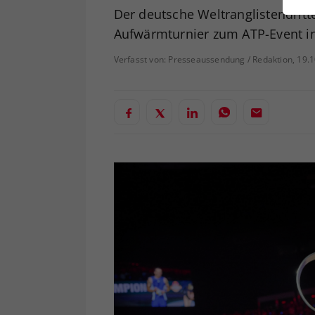
ei
Der deutsche Weltranglistendritt
Aufwärmturnier zum ATP-Event i
Verfasst von: Presseaussendung / Redaktion, 19.
S