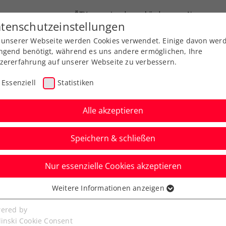
ÖTV
Landesverbände
News
tenschutzeinstellungen
 unserer Webseite werden Cookies verwendet. Einige davon wer
Ausbildungen
Services
Über uns
ngend benötigt, während es uns andere ermöglichen, Ihre
zererfahrung auf unserer Webseite zu verbessern.
Essenziell
Statistiken
Alle akzeptieren
Speichern & schließen
Nur essenzielle Cookies akzeptieren
ine 2024: Zverev kann
Weitere Informationen anzeigen
ssenziell
rteidigen
senzielle Cookies werden für grundlegende Funktionen der
ered by
bseite benötigt. Dadurch ist gewährleistet, dass die Webseite
linski Cookie Consent