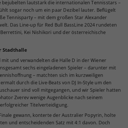
 bejubelten lautstark die internationalen Tennisstars –
ühlt sogar noch um ein paar Dezibel lauter. Beflügelt
große Tennisparty – mit dem großen Star Alexander
elt. Das Line-up für Red Bull BassLine 2024 rundeten
 Berrettini, Kei Nishikori und der österreichische
r Stadthalle
 mit und verwandelten die Halle D in der Wiener
 insgesamt sechs eingeladenen Spieler – darunter mit
ennishoffnung – matchten sich im kurzweiligen
ermalt durch die Live-Beats von DJ In-Style um den
uschauer sind voll mitgegangen, und wir Spieler hatten
phator Zverev wenige Augenblicke nach seinem
erfolgreicher Titelverteidigung.
nale gewann, konterte der Australier Popyrin, holte
itten und entscheidenden Satz mit 4:1 davon. Doch