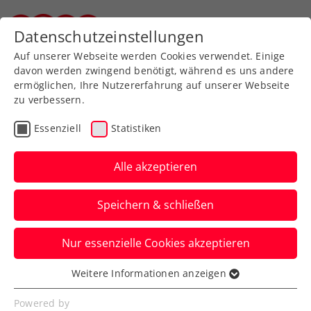
Zurück zur Newsübersicht
Datenschutzeinstellungen
Steirischer Tennisverband
Auf unserer Webseite werden Cookies verwendet. Einige
davon werden zwingend benötigt, während es uns andere
ermöglichen, Ihre Nutzererfahrung auf unserer Webseite
zu verbessern.
ATP
Turniere
Essenziell
Statistiken
Erste Bank Open: Ofner
verzichtet auf Antreten in
Alle akzeptieren
Wien
Speichern & schließen
Der Körper spielt nicht mit. Davis-Cup-
Nur essenzielle Cookies akzeptieren
Held Jurij Rodionov rückt dafür in das
Hauptfeld nach.
Weitere Informationen anzeigen
Essenziell
Verfasst von: Presseaussendung / Redaktion, 16.10.2025
Essenzielle Cookies werden für grundlegende
Powered by