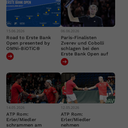
15.06.2026
06.06.2026
Road to Erste Bank
Paris-Finalisten
Open presented by
Zverev und Cobolli
OMNi-BiOTiC®
schlagen bei den
Erste Bank Open auf
14.05.2026
12.05.2026
ATP Rom:
ATP Rom:
Erler/Miedler
Erler/Miedler
schrammen am
nehmen