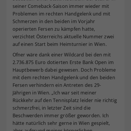
seiner Comeback-Saison immer wieder mit
Dieser Wert speichert Ihre Consent-
Problemen im rechten Handgelenk und mit
Einstellungen. Unter anderem eine
zufällig generierte ID, für die
Schmerzen in den beiden im Vorjahr
Zweck
historische Speicherung Ihrer
operierten Fersen zu kämpfen hatte,
vorgenommen Einstellungen, falls der
verzichtet Österreichs aktuelle Nummer zwei
Webseiten-Betreiber dies eingestellt
auf einen Start beim Heimturnier in Wien.
hat.
Ofner wäre dank einer Wildcard bei den mit
2.736.875 Euro dotierten Erste Bank Open im
Hauptbewerb dabei gewesen. Doch Probleme
mit dem rechten Handgelenk und den beiden
Fersen verhindern ein Antreten des 29-
Jährigen in Wien. „Ich war seit meiner
Rückkehr auf den Tennisplatz leider nie richtig
schmerzfrei, in letzter Zeit sind die
Beschwerden immer größer geworden. Ich
hätte natürlich sehr gerne in Wien gespielt,
aber aufgrund meiner körperlichen