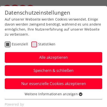
Zurück zur Newsübersicht
Datenschutzeinstellungen
Steirischer Tennisverband
Auf unserer Webseite werden Cookies verwendet. Einige
davon werden zwingend benötigt, während es uns andere
ermöglichen, Ihre Nutzererfahrung auf unserer Webseite
zu verbessern.
Turniere
Verbands-Info
ATP
Essenziell
Statistiken
Hochkarätige Besetzung
beim sportsbusiness.at
Alle akzeptieren
Breakfast Club
Speichern & schließen
ÖTV-Präsident Martin Ohneberg diskutiert
Nur essenzielle Cookies akzeptieren
bei den Erste Bank Open mit dem Who is
Who der Tennisszene.
Weitere Informationen anzeigen
Essenziell
Verfasst von: Manuel Wachta, 22.10.2024
Essenzielle Cookies werden für grundlegende
Powered by