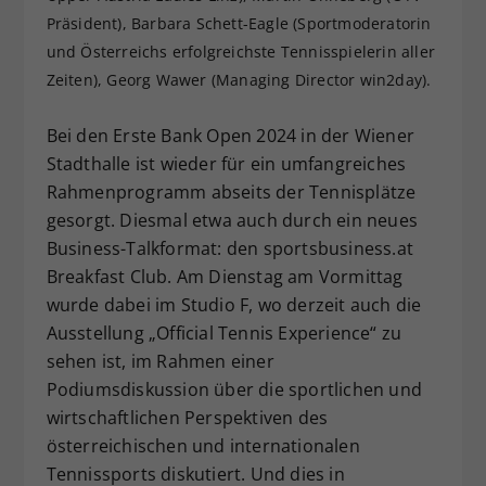
Präsident), Barbara Schett-Eagle (Sportmoderatorin
Dieser Wert speichert Ihre Consent-
Einstellungen. Unter anderem eine
und Österreichs erfolgreichste Tennisspielerin aller
zufällig generierte ID, für die
Zeiten), Georg Wawer (Managing Director win2day).
Zweck
historische Speicherung Ihrer
vorgenommen Einstellungen, falls der
Bei den Erste Bank Open 2024 in der Wiener
Webseiten-Betreiber dies eingestellt
Stadthalle ist wieder für ein umfangreiches
hat.
Rahmenprogramm abseits der Tennisplätze
gesorgt. Diesmal etwa auch durch ein neues
Business-Talkformat: den sportsbusiness.at
Breakfast Club. Am Dienstag am Vormittag
wurde dabei im Studio F, wo derzeit auch die
Ausstellung „Official Tennis Experience“ zu
sehen ist, im Rahmen einer
Podiumsdiskussion über die sportlichen und
wirtschaftlichen Perspektiven des
österreichischen und internationalen
Tennissports diskutiert. Und dies in