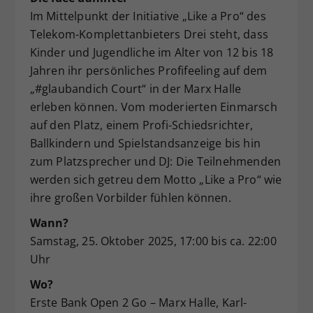
Im Mittelpunkt der Initiative „Like a Pro“ des
Dieser Wert speichert Ihre Consent-
Einstellungen. Unter anderem eine
Telekom-Komplettanbieters Drei steht, dass
zufällig generierte ID, für die
Kinder und Jugendliche im Alter von 12 bis 18
Zweck
historische Speicherung Ihrer
Jahren ihr persönliches Profifeeling auf dem
vorgenommen Einstellungen, falls der
„#glaubandich Court“ in der Marx Halle
Webseiten-Betreiber dies eingestellt
erleben können. Vom moderierten Einmarsch
hat.
auf den Platz, einem Profi-Schiedsrichter,
Ballkindern und Spielstandsanzeige bis hin
zum Platzsprecher und DJ: Die Teilnehmenden
werden sich getreu dem Motto „Like a Pro“ wie
ihre großen Vorbilder fühlen können.
Wann?
Samstag, 25. Oktober 2025, 17:00 bis ca. 22:00
Uhr
Wo?
Erste Bank Open 2 Go – Marx Halle, Karl-