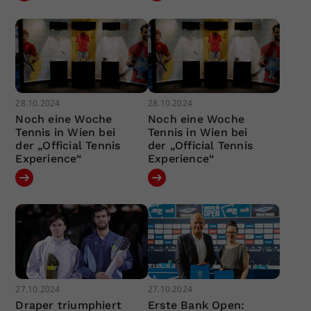
28.10.2024
28.10.2024
Noch eine Woche
Noch eine Woche
Tennis in Wien bei
Tennis in Wien bei
der „Official Tennis
der „Official Tennis
Experience“
Experience“
27.10.2024
27.10.2024
Draper triumphiert
Erste Bank Open: