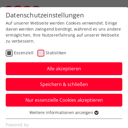
Zurück zur Newsübersicht
Datenschutzeinstellungen
Steirischer Tennisverband
Auf unserer Webseite werden Cookies verwendet. Einige
davon werden zwingend benötigt, während es uns andere
ermöglichen, Ihre Nutzererfahrung auf unserer Webseite
zu verbessern.
ATP
Turniere
Kids & Jugend
Essenziell
Statistiken
Like a Pro! Blitzturnier
powered by Drei
Alle akzeptieren
Alle Kinder und Jugendliche: Noch bis 20.
Speichern & schließen
Oktober, 12:00 Uhr, könnt ihr euch fürs
Event in Wien anmelden.
Nur essenzielle Cookies akzeptieren
Verfasst von: Presseaussendung / Redaktion, 03.10.2025
Weitere Informationen anzeigen
Essenziell
Essenzielle Cookies werden für grundlegende
Powered by