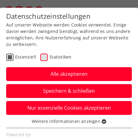
Zurück zur Newsübersicht
Datenschutzeinstellungen
Steirischer Tennisverband
Auf unserer Webseite werden Cookies verwendet. Einige
davon werden zwingend benötigt, während es uns andere
ermöglichen, Ihre Nutzererfahrung auf unserer Webseite
zu verbessern.
Turniere
ATP
Essenziell
Statistiken
Road to Erste Bank Open:
Jetzt für
Alle akzeptieren
Qualifikationsturniere
Speichern & schließen
anmelden
Nur essenzielle Cookies akzeptieren
Nach erfolgreicher Premiere 2024 kehrt
das „Champions of Vienna“-Minicourt-
Weitere Informationen anzeigen
Essenziell
Turnier zurück – aber noch größer!
Essenzielle Cookies werden für grundlegende
Powered by