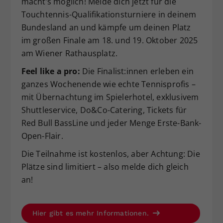
macht’s möglich! Melde dich jetzt für die
Dieser Wert speichert Ihre Consent-
Touchtennis-Qualifikationsturniere in deinem
Einstellungen. Unter anderem eine
Bundesland an und kämpfe um deinen Platz
zufällig generierte ID, für die
im großen Finale am 18. und 19. Oktober 2025
Zweck
historische Speicherung Ihrer
am Wiener Rathausplatz.
vorgenommen Einstellungen, falls der
Webseiten-Betreiber dies eingestellt
Feel like a pro:
Die Finalist:innen erleben ein
hat.
ganzes Wochenende wie echte Tennisprofis –
mit Übernachtung im Spielerhotel, exklusivem
Shuttleservice, Do&Co-Catering, Tickets für
Red Bull BassLine und jeder Menge Erste-Bank-
Open-Flair.
Die Teilnahme ist kostenlos, aber Achtung: Die
Plätze sind limitiert – also melde dich gleich
an!
Hier gibt es mehr Informationen.