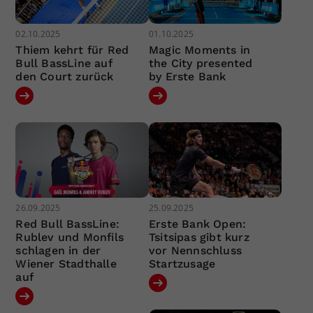
02.10.2025
01.10.2025
Thiem kehrt für Red
Magic Moments in
Bull BassLine auf
the City presented
den Court zurück
by Erste Bank
26.09.2025
25.09.2025
Red Bull BassLine:
Erste Bank Open:
Rublev und Monfils
Tsitsipas gibt kurz
schlagen in der
vor Nennschluss
Wiener Stadthalle
Startzusage
auf