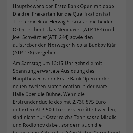
Hauptbewerb der Erste Bank Open mit dabei.
Dieser Wert speichert Ihre Consent-
Die drei Freikarten für die Qualifikation hat
Einstellungen. Unter anderem eine
zufällig generierte ID, für die
Turnierdirektor Herwig Straka an die beiden
Zweck
historische Speicherung Ihrer
Österreicher Lukas Neumayer (ATP 184) und
vorgenommen Einstellungen, falls der
Joel Schwärzler(ATP 244) sowie den
Webseiten-Betreiber dies eingestellt
aufstrebenden Norweger Nicolai Budkov Kjär
hat.
(ATP 136) vergeben.
Am Samstag um 13:15 Uhr geht die mit
Spannung erwartete Auslosung des
Hauptbewerbs der Erste Bank Open in der
neuen zweiten Matchlocation in der Marx
Halle über die Bühne. Wenn die
Erstrundenduelle des mit 2.736.875 Euro
dotierten ATP-500-Turniers ermittelt werden,
sind nicht nur Österreichs Tennisasse Misolic
und Rodionov dabei, sondern auch die
heimischen Kabarettgrößen Viktor Gernot und