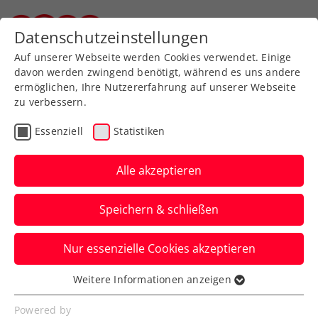
Zurück zur Newsübersicht
Datenschutzeinstellungen
Steirischer Tennisverband
Auf unserer Webseite werden Cookies verwendet. Einige
davon werden zwingend benötigt, während es uns andere
ermöglichen, Ihre Nutzererfahrung auf unserer Webseite
zu verbessern.
ATP
Turniere
Essenziell
Statistiken
Erste Bank Open: 3.
Hauptbewerbs-Wildcard
Alle akzeptieren
an Berrettini
Speichern & schließen
Für die Qualifikation erhalten Lukas
Nur essenzielle Cookies akzeptieren
Neumayer, Joel Schwärzler und Nicolai
Budkov Kjär Freikarten.
Weitere Informationen anzeigen
Essenziell
Verfasst von: Presseaussendung / Redaktion, 16.10.2025
Essenzielle Cookies werden für grundlegende
Powered by