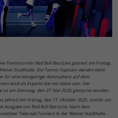
Zweck
generierte ID, für die historische Speicherung
Ihrer vorgenommen Einstellungen, falls der
Webseiten-Betreiber dies eingestellt hat.
ve Tennisturnier Red Bull BassLine gastiert am Freitag,
 Wiener Stadthalle. Die Tennis-Topstars werden beim
er für eine einzigartige Atmosphäre auf dem
em wird als Experte live mit dabei sein. Der
e ist am Dienstag, den 27. Mai 2025, gestartet worden.
es Jahres! Am Freitag, den 17. Oktober 2025, startet um
nfte Ausgabe von Red Bull BassLine. Nach dem
ovativen Tiebreak-Turniers in der Wiener Stadthalle