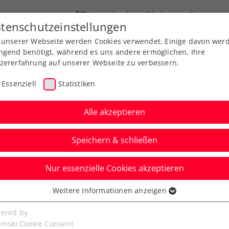
ÖTV
Landesverbände
News
tenschutzeinstellungen
 unserer Webseite werden Cookies verwendet. Einige davon wer
Ausbildungen
Services
Über uns
ngend benötigt, während es uns andere ermöglichen, Ihre
zererfahrung auf unserer Webseite zu verbessern.
Essenziell
Statistiken
Alle akzeptieren
Speichern & schließen
Nur essenzielle Cookies akzeptieren
ine schlägt 2025
Weitere Informationen anzeigen
ssenziell
Wiener Stadthalle auf
senzielle Cookies werden für grundlegende Funktionen der
ered by
bseite benötigt. Dadurch ist gewährleistet, dass die Webseite
linski Cookie Consent