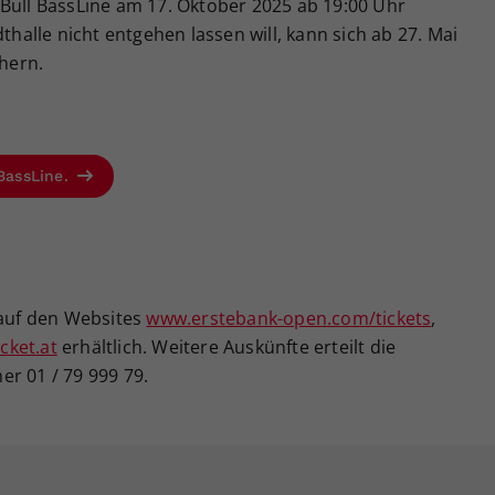
 Bull BassLine am 17. Oktober 2025 ab 19:00 Uhr
thalle nicht entgehen lassen will, kann sich ab 27. Mai
chern.
 BassLine.
 auf den Websites
www.erstebank-open.com/tickets
,
cket.at
erhältlich. Weitere Auskünfte erteilt die
r 01 / 79 999 79.