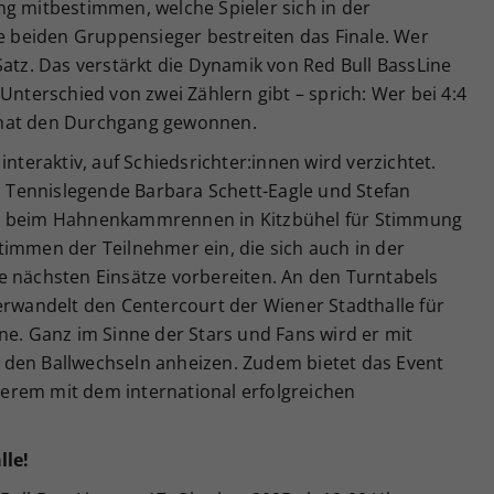
ng mitbestimmen, welche Spieler sich in der
beiden Gruppensieger bestreiten das Finale. Wer
Satz. Das verstärkt die Dynamik von Red Bull BassLine
Unterschied von zwei Zählern gibt – sprich: Wer bei 4:4
 hat den Durchgang gewonnen.
interaktiv, auf Schiedsrichter:innen wird verzichtet.
Tennislegende Barbara Schett-Eagle und Stefan
em beim Hahnenkammrennen in Kitzbühel für Stimmung
timmen der Teilnehmer ein, die sich auch in der
e nächsten Einsätze vorbereiten. An den Turntabels
erwandelt den Centercourt der Wiener Stadthalle für
ne. Ganz im Sinne der Stars und Fans wird er mit
 den Ballwechseln anheizen. Zudem bietet das Event
erem mit dem international erfolgreichen
lle!