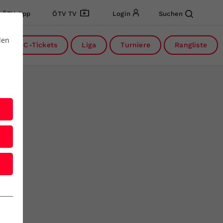
ÖTV App
ÖTV TV
Login
Suchen
den
DC-Tickets
Liga
Turniere
Rangliste