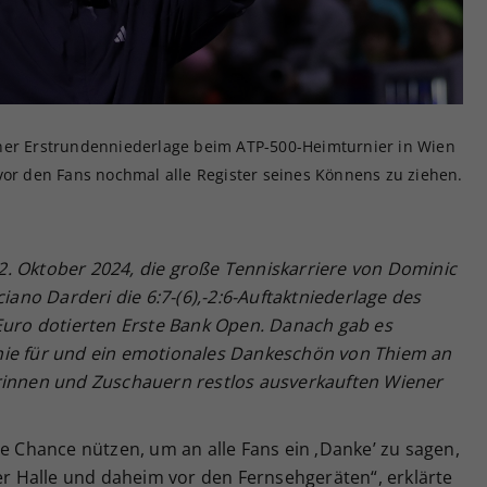
Zweck
generierte ID, für die historische Speicherung
Ihrer vorgenommen Einstellungen, falls der
Webseiten-Betreiber dies eingestellt hat.
iner Erstrundenniederlage beim ATP-500-Heimturnier in Wien
vor den Fans nochmal alle Register seines Könnens zu ziehen.
. Oktober 2024, die große Tenniskarriere von Dominic
ciano Darderi die 6:7-(6),-2:6-Auftaktniederlage des
 Euro dotierten Erste Bank Open. Danach gab es
hie für und ein emotionales Dankeschön von Thiem an
rinnen und Zuschauern restlos ausverkauften Wiener
ie Chance nützen, um an alle Fans ein ‚Danke’ zu sagen,
der Halle und daheim vor den Fernsehgeräten“, erklärte