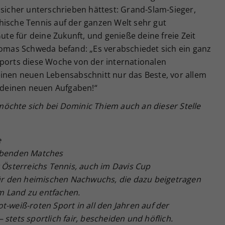
 sicher unterschrieben hättest: Grand-Slam-Sieger,
hische Tennis auf der ganzen Welt sehr gut
Gute für deine Zukunft, und genieße deine freie Zeit
homas Schweda befand: „Es verabschiedet sich ein ganz
Sports diese Woche von der internationalen
einen neuen Lebensabschnitt nur das Beste, vor allem
i deinen neuen Aufgaben!“
öchte sich bei Dominic Thiem auch an dieser Stelle
e
eibenden Matches
r Österreichs Tennis, auch im Davis Cup
 für den heimischen Nachwuchs, die dazu beigetragen
m Land zu entfachen.
t-weiß-roten Sport in all den Jahren auf der
stets sportlich fair, bescheiden und höflich.