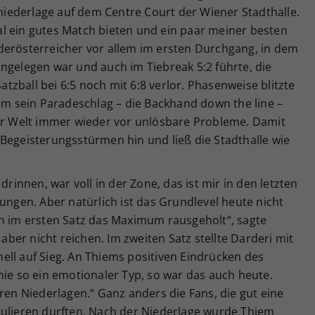
iederlage auf dem Centre Court der Wiener Stadthalle.
l ein gutes Match bieten und ein paar meiner besten
derösterreicher vor allem im ersten Durchgang, in dem
ngelegen war und auch im Tiebreak 5:2 führte, die
zball bei 6:5 noch mit 6:8 verlor. Phasenweise blitzte
lem sein Paradeschlag – die Backhand down the line –
der Welt immer wieder vor unlösbare Probleme. Damit
Begeisterungsstürmen hin und ließ die Stadthalle wie
drinnen, war voll in der Zone, das ist mir in den letzten
lungen. Aber natürlich ist das Grundlevel heute nicht
ch im ersten Satz das Maximum rausgeholt“, sagte
er nicht reichen. Im zweiten Satz stellte Darderi mit
ell auf Sieg. An Thiems positiven Eindrücken des
nie so ein emotionaler Typ, so war das auch heute.
eren Niederlagen.“ Ganz anders die Fans, die gut eine
kulieren durften. Nach der Niederlage wurde Thiem