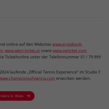
sind online auf den Websites
www.erstebank-
om
,
www.wien-ticket.at
sowie
www.oeticket.com
 die Tickethotline unter der Telefonnummer 01 / 79 999
2024 laufende „Official Tennis Experience“ im Studio F
www.championsofvienna.com
erworben werden.
rniers in Wien.