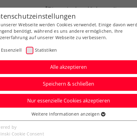
ÖTV
Landesverbände
News
tenschutzeinstellungen
 unserer Webseite werden Cookies verwendet. Einige davon wer
Ausbildungen
Services
Über uns
ngend benötigt, während es uns andere ermöglichen, Ihre
zererfahrung auf unserer Webseite zu verbessern.
Essenziell
Statistiken
Alle akzeptieren
Speichern & schließen
Nur essenzielle Cookies akzeptieren
!
Weitere Informationen anzeigen
ssenziell
senzielle Cookies werden für grundlegende Funktionen der
ered by
Abschied bei den Erste Bank Open die Wiener
bseite benötigt. Dadurch ist gewährleistet, dass die Webseite
linski Cookie Consent