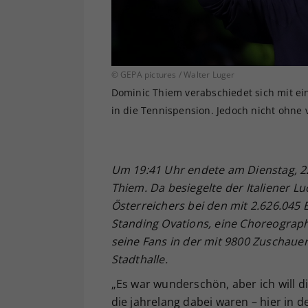
© GEPA pictures / Walter Luger
Dominic Thiem verabschiedet sich mit e
in die Tennispension. Jedoch nicht ohne 
Um 19:41 Uhr endete am Dienstag, 22
Thiem. Da besiegelte der Italiener Lu
Österreichers bei den mit 2.626.045
Standing Ovations, eine Choreograp
seine Fans in der mit 9800 Zuschaue
Stadthalle.
„Es war wunderschön, aber ich will d
die jahrelang dabei waren – hier in 