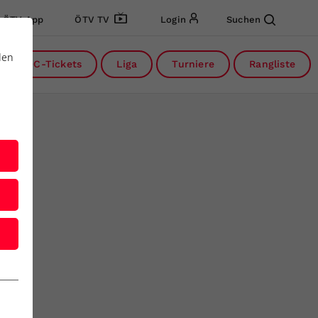
ÖTV App
ÖTV TV
Login
Suchen
den
DC-Tickets
Liga
Turniere
Rangliste