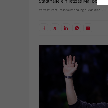
Stadthalle ein letztes Mal beben.
ei
Verfasst von: Presseaussendung / Redaktion, 22.
S