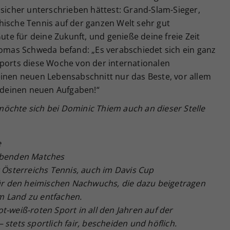
 sicher unterschrieben hättest: Grand-Slam-Sieger,
hische Tennis auf der ganzen Welt sehr gut
Gute für deine Zukunft, und genieße deine freie Zeit
homas Schweda befand: „Es verabschiedet sich ein ganz
Sports diese Woche von der internationalen
einen neuen Lebensabschnitt nur das Beste, vor allem
i deinen neuen Aufgaben!“
öchte sich bei Dominic Thiem auch an dieser Stelle
e
eibenden Matches
r Österreichs Tennis, auch im Davis Cup
 für den heimischen Nachwuchs, die dazu beigetragen
m Land zu entfachen.
t-weiß-roten Sport in all den Jahren auf der
stets sportlich fair, bescheiden und höflich.