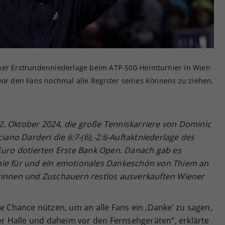
Zweck
generierte ID, für die historische Speicherung
Ihrer vorgenommen Einstellungen, falls der
Webseiten-Betreiber dies eingestellt hat.
iner Erstrundenniederlage beim ATP-500-Heimturnier in Wien
vor den Fans nochmal alle Register seines Könnens zu ziehen.
. Oktober 2024, die große Tenniskarriere von Dominic
ciano Darderi die 6:7-(6),-2:6-Auftaktniederlage des
 Euro dotierten Erste Bank Open. Danach gab es
hie für und ein emotionales Dankeschön von Thiem an
rinnen und Zuschauern restlos ausverkauften Wiener
ie Chance nützen, um an alle Fans ein ‚Danke’ zu sagen,
der Halle und daheim vor den Fernsehgeräten“, erklärte