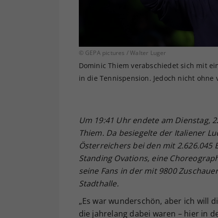
© GEPA pictures / Walter Luger
Dominic Thiem verabschiedet sich mit e
in die Tennispension. Jedoch nicht ohne 
Um 19:41 Uhr endete am Dienstag, 22
Thiem. Da besiegelte der Italiener Lu
Österreichers bei den mit 2.626.045
Standing Ovations, eine Choreograp
seine Fans in der mit 9800 Zuschaue
Stadthalle.
„Es war wunderschön, aber ich will d
die jahrelang dabei waren – hier in 