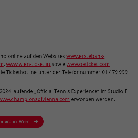
sind online auf den Websites
www.erstebank-
om
,
www.wien-ticket.at
sowie
www.oeticket.com
 die Tickethotline unter der Telefonnummer 01 / 79 999
2024 laufende „Official Tennis Experience“ im Studio F
www.championsofvienna.com
erworben werden.
rniers in Wien.