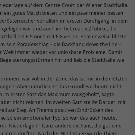
iederlage auf dem Centre Court der Wiener Stadthalle.
l ein gutes Match bieten und ein paar meiner besten
derösterreicher vor allem im ersten Durchgang, in dem
ngelegen war und auch im Tiebreak 5:2 führte, die
zball bei 6:5 noch mit 6:8 verlor. Phasenweise blitzte
lem sein Paradeschlag – die Backhand down the line –
der Welt immer wieder vor unlösbare Probleme. Damit
Begeisterungsstürmen hin und ließ die Stadthalle wie
drinnen, war voll in der Zone, das ist mir in den letzten
lungen. Aber natürlich ist das Grundlevel heute nicht
ch im ersten Satz das Maximum rausgeholt“, sagte
er nicht reichen. Im zweiten Satz stellte Darderi mit
ell auf Sieg. An Thiems positiven Eindrücken des
nie so ein emotionaler Typ, so war das auch heute.
eren Niederlagen.“ Ganz anders die Fans, die gut eine
kulieren durften. Nach der Niederlage wurde Thiem