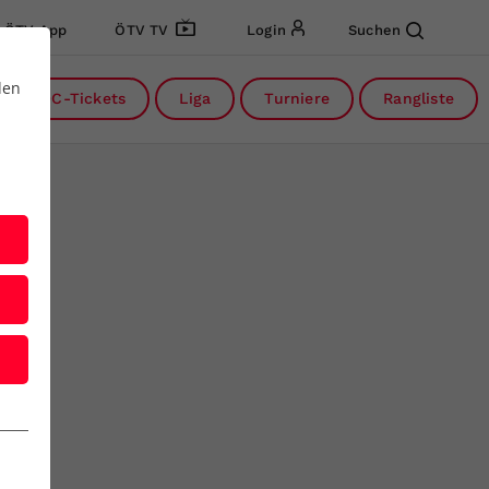
ÖTV App
ÖTV TV
Login
Suchen
den
DC-Tickets
Liga
Turniere
Rangliste