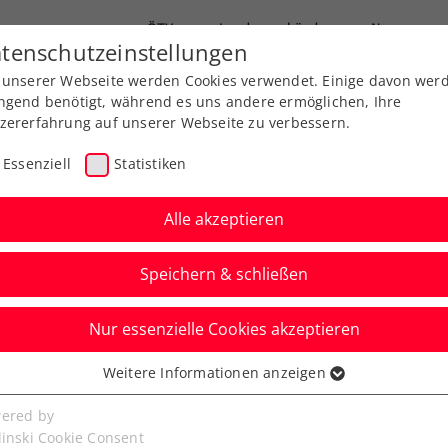
ÖTV
Landesverbände
News
tenschutzeinstellungen
 unserer Webseite werden Cookies verwendet. Einige davon wer
Ausbildungen
Services
Über uns
ngend benötigt, während es uns andere ermöglichen, Ihre
zererfahrung auf unserer Webseite zu verbessern.
Essenziell
Statistiken
Alle akzeptieren
Speichern & schließen
Nur essenzielle Cookies akzeptieren
!
Weitere Informationen anzeigen
ssenziell
senzielle Cookies werden für grundlegende Funktionen der
ered by
Abschied bei den Erste Bank Open die Wiener
bseite benötigt. Dadurch ist gewährleistet, dass die Webseite
linski Cookie Consent