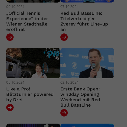
09.10.2024
07.10.2024
„Official Tennis
Red Bull BassLine:
Experience“ in der
Titelverteidiger
Wiener Stadthalle
Zverev führt Line-up
eröffnet
an
05.10.2024
03.10.2024
Like a Pro!
Erste Bank Open:
Blitzturnier powered
win2day Opening
by Drei
Weekend mit Red
Bull BassLine