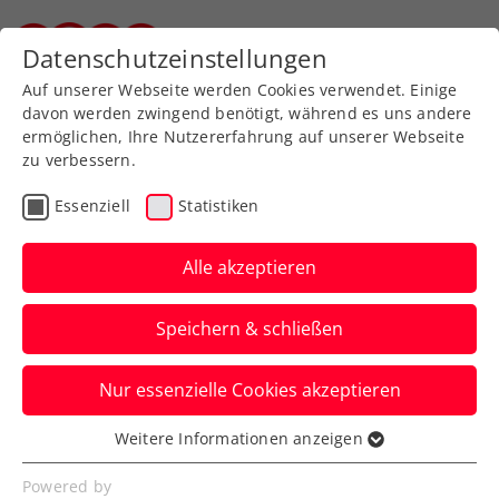
Zurück zur Newsübersicht
Datenschutzeinstellungen
Steirischer Tennisverband
Auf unserer Webseite werden Cookies verwendet. Einige
davon werden zwingend benötigt, während es uns andere
ermöglichen, Ihre Nutzererfahrung auf unserer Webseite
zu verbessern.
Turniere
ATP
Essenziell
Statistiken
Erste Bank Open:
Erler/Miedler mit starker
Alle akzeptieren
Vorstellung ins Halbfinale
Speichern & schließen
Österreichs Spitzendoppel setzt sich im
Nur essenzielle Cookies akzeptieren
Viertelfinale des ATP-500-Heimturniers in
Wien klar durch.
Weitere Informationen anzeigen
Essenziell
Verfasst von: Manuel Wachta, 25.10.2024
Essenzielle Cookies werden für grundlegende
Powered by