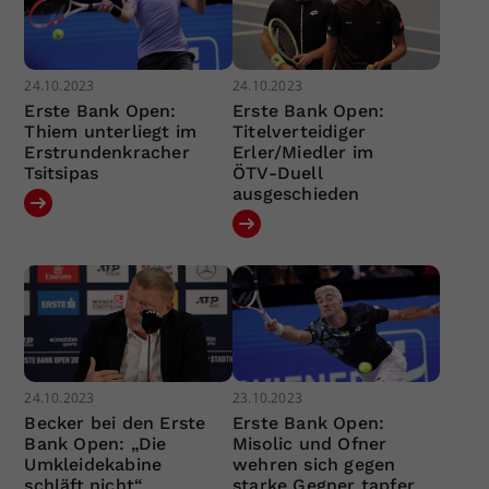
24.10.2023
24.10.2023
Erste Bank Open:
Erste Bank Open:
Thiem unterliegt im
Titelverteidiger
Erstrundenkracher
Erler/Miedler im
Tsitsipas
ÖTV-Duell
ausgeschieden
24.10.2023
23.10.2023
Becker bei den Erste
Erste Bank Open:
Bank Open: „Die
Misolic und Ofner
Umkleidekabine
wehren sich gegen
schläft nicht“
starke Gegner tapfer