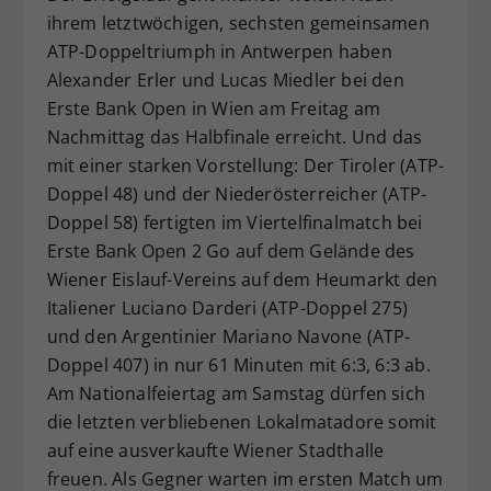
ihrem letztwöchigen, sechsten gemeinsamen
Dieser Wert speichert Ihre Consent-
ATP-Doppeltriumph in Antwerpen haben
Einstellungen. Unter anderem eine
zufällig generierte ID, für die
Alexander Erler und Lucas Miedler bei den
Zweck
historische Speicherung Ihrer
Erste Bank Open in Wien am Freitag am
vorgenommen Einstellungen, falls der
Nachmittag das Halbfinale erreicht. Und das
Webseiten-Betreiber dies eingestellt
mit einer starken Vorstellung: Der Tiroler (ATP-
hat.
Doppel 48) und der Niederösterreicher (ATP-
Doppel 58) fertigten im Viertelfinalmatch bei
Erste Bank Open 2 Go auf dem Gelände des
Wiener Eislauf-Vereins auf dem Heumarkt den
Italiener Luciano Darderi (ATP-Doppel 275)
und den Argentinier Mariano Navone (ATP-
Doppel 407) in nur 61 Minuten mit 6:3, 6:3 ab.
Am Nationalfeiertag am Samstag dürfen sich
die letzten verbliebenen Lokalmatadore somit
auf eine ausverkaufte Wiener Stadthalle
freuen. Als Gegner warten im ersten Match um