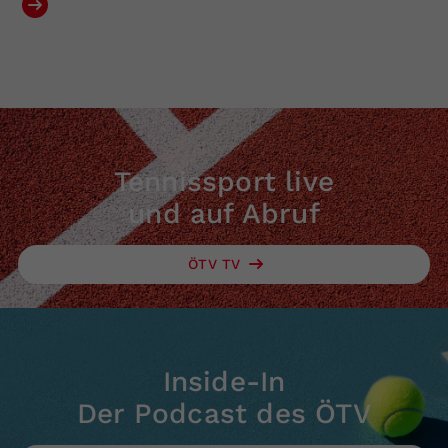
Tennissport live
und auf Abruf
ÖTV TV
Inside-In
Der Podcast des ÖTV