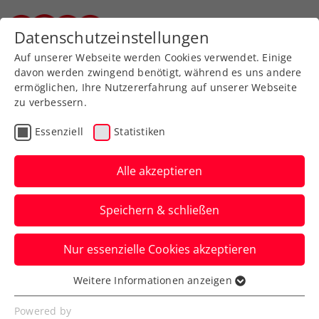
Zurück zur Newsübersicht
Datenschutzeinstellungen
Steirischer Tennisverband
Auf unserer Webseite werden Cookies verwendet. Einige
davon werden zwingend benötigt, während es uns andere
ermöglichen, Ihre Nutzererfahrung auf unserer Webseite
zu verbessern.
Turniere
ITF
Essenziell
Statistiken
ITF Tbilisi: Kostic
verpasst nach hartem
Alle akzeptieren
Kampf ihren 2.
Speichern & schließen
Saisontriumph
Nur essenzielle Cookies akzeptieren
Das ÖTV-Talent wird bei dem
Damenturnier in Georgiens Hauptstadt
Weitere Informationen anzeigen
Essenziell
erst im Finale gestoppt.
Essenzielle Cookies werden für grundlegende
Powered by