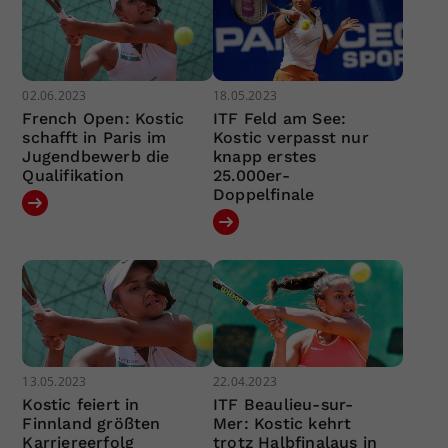
02.06.2023
18.05.2023
French Open: Kostic
ITF Feld am See:
schafft in Paris im
Kostic verpasst nur
Jugendbewerb die
knapp erstes
Qualifikation
25.000er-
Doppelfinale
13.05.2023
22.04.2023
Kostic feiert in
ITF Beaulieu-sur-
Finnland größten
Mer: Kostic kehrt
Karriereerfolg
trotz Halbfinalaus in