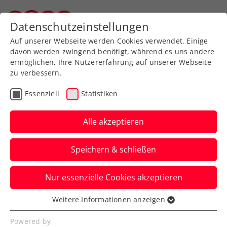
Zurück zur Newsübersicht
Datenschutzeinstellungen
Steirischer Tennisverband
Auf unserer Webseite werden Cookies verwendet. Einige
davon werden zwingend benötigt, während es uns andere
ermöglichen, Ihre Nutzererfahrung auf unserer Webseite
zu verbessern.
Turniere
ITF
Essenziell
Statistiken
ITF Warmbad Villach:
Kostic kämpft sich
Alle akzeptieren
neuerlich durch
Speichern & schließen
Die ÖTV-Teamspielerin steht im
Nur essenzielle Cookies akzeptieren
Viertelfinale – und Nico Hipfl bei den
Herren bereits im Doppelfinale.
Weitere Informationen anzeigen
Essenziell
Verfasst von: Manuel Wachta, 15.05.2024
Essenzielle Cookies werden für grundlegende
Powered by