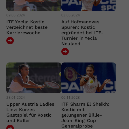
09.05.2024
03.05.2024
ITF Yecla: Kostic
Auf Hofmanovas
verzeichnet beste
Spuren: Kostic
Karrierewoche
ergründet bei ITF-
Turnier in Yecla
Neuland
28.01.2024
06.11.2023
Upper Austria Ladies
ITF Sharm El Sheikh:
Linz: Kurzes
Kostic mit
Gastspiel für Kostic
gelungener Billie-
und Koller
Jean-King-Cup-
Generalprobe