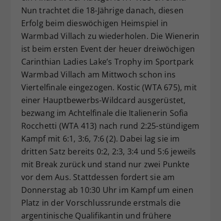
Nun trachtet die 18-Jährige danach, diesen
Dieser Wert speichert Ihre Consent-
Erfolg beim dieswöchigen Heimspiel in
Einstellungen. Unter anderem eine
zufällig generierte ID, für die
Warmbad Villach zu wiederholen. Die Wienerin
Zweck
historische Speicherung Ihrer
ist beim ersten Event der heuer dreiwöchigen
vorgenommen Einstellungen, falls der
Carinthian Ladies Lake’s Trophy im Sportpark
Webseiten-Betreiber dies eingestellt
Warmbad Villach am Mittwoch schon ins
hat.
Viertelfinale eingezogen. Kostic (WTA 675), mit
einer Hauptbewerbs-Wildcard ausgerüstet,
bezwang im Achtelfinale die Italienerin Sofia
Rocchetti (WTA 413) nach rund 2:25-stündigem
Kampf mit 6:1, 3:6, 7:6 (2). Dabei lag sie im
dritten Satz bereits 0:2, 2:3, 3:4 und 5:6 jeweils
mit Break zurück und stand nur zwei Punkte
vor dem Aus. Stattdessen fordert sie am
Donnerstag ab 10:30 Uhr im Kampf um einen
Platz in der Vorschlussrunde erstmals die
argentinische Qualifikantin und frühere