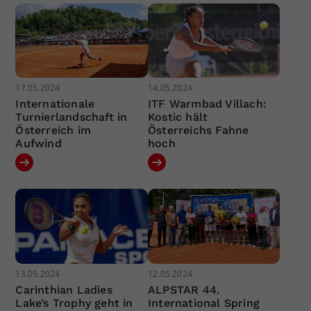
17.05.2024
14.05.2024
Internationale
ITF Warmbad Villach:
Turnierlandschaft in
Kostic hält
Österreich im
Österreichs Fahne
Aufwind
hoch
13.05.2024
12.05.2024
Carinthian Ladies
ALPSTAR 44.
Lake’s Trophy geht in
International Spring