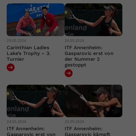
29.05.2024
24.05.2024
Carinthian Ladies
ITF Annenheim:
Lake’s Trophy – 3.
Gasparovic erst von
Turnier
der Nummer 2
gestoppt
24.05.2024
23.05.2024
ITF Annenheim:
ITF Annenheim:
Gasparovic erst von
Gasparovic kämpft