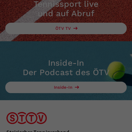
Tennissport live
und auf Abruf
ÖTV TV
Inside-In
Der Podcast des ÖTV
Inside-In