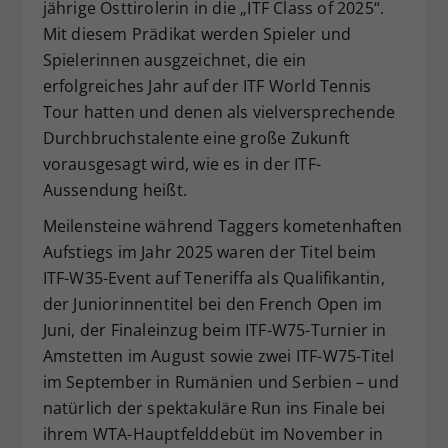
jährige Osttirolerin in die „ITF Class of 2025“.
Dieser Wert speichert Ihre Consent-
Mit diesem Prädikat werden Spieler und
Einstellungen. Unter anderem eine
Spielerinnen ausgzeichnet, die ein
zufällig generierte ID, für die
erfolgreiches Jahr auf der ITF World Tennis
Zweck
historische Speicherung Ihrer
Tour hatten und denen als vielversprechende
vorgenommen Einstellungen, falls der
Webseiten-Betreiber dies eingestellt
Durchbruchstalente eine große Zukunft
hat.
vorausgesagt wird, wie es in der ITF-
Aussendung heißt.
Meilensteine während Taggers kometenhaften
Aufstiegs im Jahr 2025 waren der Titel beim
ITF-W35-Event auf Teneriffa als Qualifikantin,
der Juniorinnentitel bei den French Open im
Juni, der Finaleinzug beim ITF-W75-Turnier in
Amstetten im August sowie zwei ITF-W75-Titel
im September in Rumänien und Serbien – und
natürlich der spektakuläre Run ins Finale bei
ihrem WTA-Hauptfelddebüt im November in