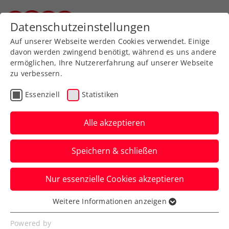
Zurück zur Newsübersicht
Datenschutzeinstellungen
Steirischer Tennisverband
Auf unserer Webseite werden Cookies verwendet. Einige
davon werden zwingend benötigt, während es uns andere
ermöglichen, Ihre Nutzererfahrung auf unserer Webseite
zu verbessern.
WTA
ITF
Essenziell
Statistiken
ITF wählt Lilli Tagger in
die „Class of 2025“
Alle akzeptieren
Die ITF zeichnet damit Talente aus, denen
Speichern & schließen
große Erfolge prognostiziert werden.
Nur essenzielle Cookies akzeptieren
Verfasst von: Redaktion, 10.12.2025
Weitere Informationen anzeigen
Essenziell
Essenzielle Cookies werden für grundlegende
Powered by