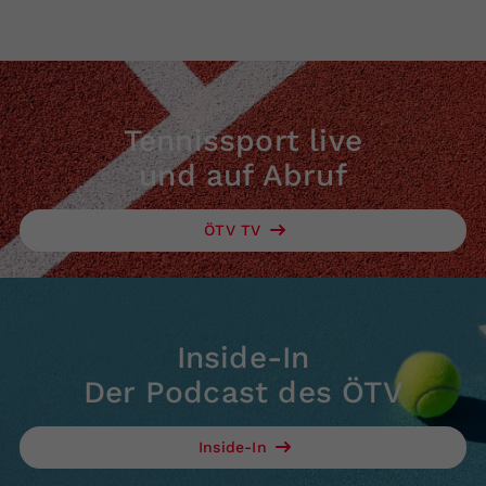
Tennissport live
und auf Abruf
ÖTV TV
Inside-In
Der Podcast des ÖTV
Inside-In