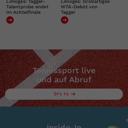
Limoges: Tagger-
Limoges: Großartiges
Talentprobe endet
WTA-Debüt von
im Achtelfinale
Tagger
Tennissport live
und auf Abruf
ÖTV TV
Inside-In