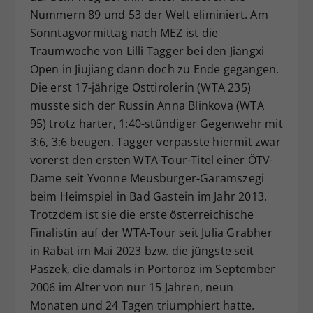
Nummern 89 und 53 der Welt eliminiert. Am
Dieser Wert speichert Ihre Consent-
Sonntagvormittag nach MEZ ist die
Einstellungen. Unter anderem eine
zufällig generierte ID, für die
Traumwoche von Lilli Tagger bei den Jiangxi
Zweck
historische Speicherung Ihrer
Open in Jiujiang dann doch zu Ende gegangen.
vorgenommen Einstellungen, falls der
Die erst 17-jährige Osttirolerin (WTA 235)
Webseiten-Betreiber dies eingestellt
musste sich der Russin Anna Blinkova (WTA
hat.
95) trotz harter, 1:40-stündiger Gegenwehr mit
3:6, 3:6 beugen. Tagger verpasste hiermit zwar
vorerst den ersten WTA-Tour-Titel einer ÖTV-
Dame seit Yvonne Meusburger-Garamszegi
beim Heimspiel in Bad Gastein im Jahr 2013.
Trotzdem ist sie die erste österreichische
Finalistin auf der WTA-Tour seit Julia Grabher
in Rabat im Mai 2023 bzw. die jüngste seit
Paszek, die damals in Portoroz im September
2006 im Alter von nur 15 Jahren, neun
Monaten und 24 Tagen triumphiert hatte.