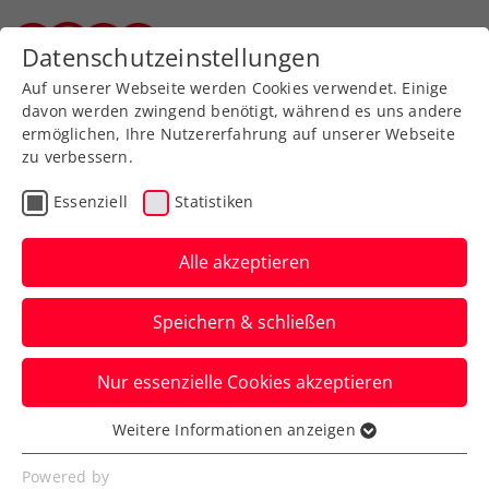
Zurück zur Newsübersicht
Datenschutzeinstellungen
Steirischer Tennisverband
Auf unserer Webseite werden Cookies verwendet. Einige
davon werden zwingend benötigt, während es uns andere
ermöglichen, Ihre Nutzererfahrung auf unserer Webseite
zu verbessern.
WTA
Turniere
Essenziell
Statistiken
WTA Jiujiang:
Traumwoche von Tagger
Alle akzeptieren
endet erst im Finale
Speichern & schließen
Der ÖTV-Shootingstar muss sich in China
Nur essenzielle Cookies akzeptieren
im WTA-Premierenendspiel Anna
Blinkova geschlagen geben.
Weitere Informationen anzeigen
Essenziell
Verfasst von: Manuel Wachta, 02.11.2025
Essenzielle Cookies werden für grundlegende
Powered by