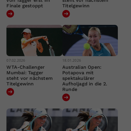
von Tagger erst im
steht vor nächstem
Finale gestoppt
Titelgewinn
07.02.2026
18.01.2026
WTA-Challenger
Australian Open:
Mumbai: Tagger
Potapova mit
steht vor nächstem
spektakulärer
Titelgewinn
Aufholjagd in die 2.
Runde