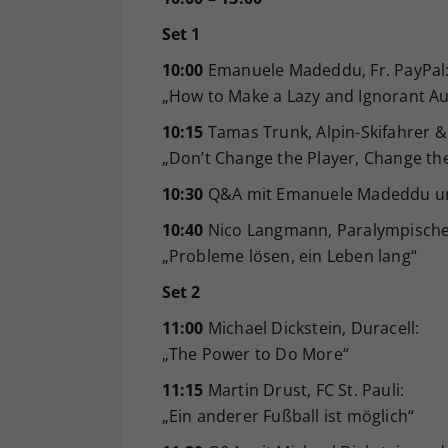
Set 1
10:00
Emanuele Madeddu, Fr. PayPal
„How to Make a Lazy and Ignorant A
10:15
Tamas Trunk, Alpin-Skifahrer &
„Don’t Change the Player, Change th
10:30
Q&A mit Emanuele Madeddu u
10:40
Nico Langmann, Paralympischer
„Probleme lösen, ein Leben lang“
Set 2
11:00
Michael Dickstein, Duracell:
„The Power to Do More“
11:15
Martin Drust, FC St. Pauli:
„Ein anderer Fußball ist möglich“