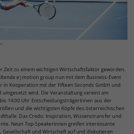
Zweck
generierte ID, für die historische Speicherung
Ihrer vorgenommen Einstellungen, falls der
Webseiten-Betreiber dies eingestellt hat.
he
r Zeit zu einem wichtigen Wirtschaftsfaktor geworden.
taltende e|motion group nun mit dem Business-Event
er in Kooperation mit der Fifteen Seconds GmbH und
 umgesetzt wird. Die Veranstaltung vereint am
 bis 14:00 Uhr EntscheidungsträgerInnen aus der
größen und die wichtigsten Köpfe des österreichischen
dthalle. Das Credo: Inspiration, Wissenstransfer und
nte. Neun Top-SpeakerInnen greifen interessante
Gesellschaft und Wirtschaft auf und diskutieren