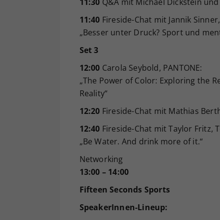
11:30
Q&A mit Michael Dickstein und
11:40
Fireside-Chat mit Jannik Sinner
„Besser unter Druck? Sport und men
Set 3
12:00
Carola Seybold, PANTONE:
„The Power of Color: Exploring the R
Reality“
12:20
Fireside-Chat mit Mathias Berth
12:40
Fireside-Chat mit Taylor Fritz,
„Be Water. And drink more of it.“
Networking
13:00 – 14:00
Fifteen Seconds Sports
SpeakerInnen-Lineup: