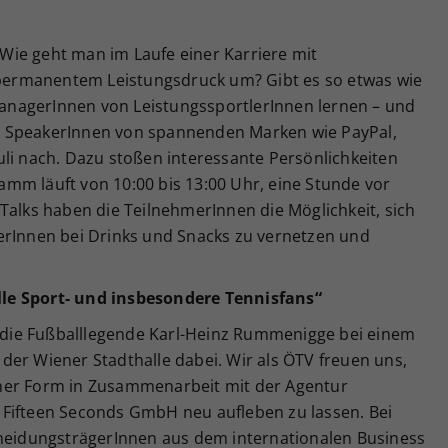
ie geht man im Laufe einer Karriere mit
ermanentem Leistungsdruck um? Gibt es so etwas wie
nagerInnen von LeistungssportlerInnen lernen – und
n SpeakerInnen von spannenden Marken wie PayPal,
uli nach. Dazu stoßen interessante Persönlichkeiten
mm läuft von 10:00 bis 13:00 Uhr, eine Stunde vor
Talks haben die TeilnehmerInnen die Möglichkeit, sich
erInnen bei Drinks und Snacks zu vernetzen und
le Sport- und insbesondere Tennisfans“
st die Fußballlegende Karl-Heinz Rummenigge bei einem
der Wiener Stadthalle dabei. Wir als ÖTV freuen uns,
ner Form in Zusammenarbeit mit der Agentur
Fifteen Seconds GmbH neu aufleben zu lassen. Bei
cheidungsträgerInnen aus dem internationalen Business