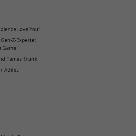
:
udience Love You“
 Gen-Z-Experte:
e Game!“
nd Tamas Trunk
 Athlet: