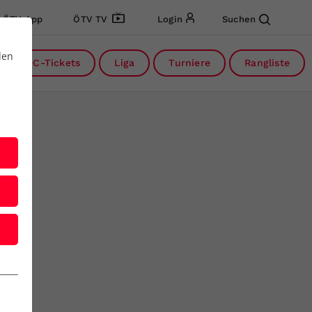
ÖTV App
ÖTV TV
Login
Suchen
den
DC-Tickets
Liga
Turniere
Rangliste