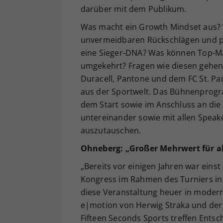
darüber mit dem Publikum.
Was macht ein Growth Mindset aus? W
unvermeidbaren Rückschlägen und p
eine Sieger-DNA? Was können Top-Ma
umgekehrt? Fragen wie diesen gehe
Duracell, Pantone und dem FC St. Pa
aus der Sportwelt. Das Bühnenprogra
dem Start sowie im Anschluss an die 
untereinander sowie mit allen Speak
auszutauschen.
Ohneberg: „Großer Mehrwert für al
„Bereits vor einigen Jahren war ein
Kongress im Rahmen des Turniers in 
diese Veranstaltung heuer in moder
e|motion von Herwig Straka und der 
Fifteen Seconds Sports treffen Ents