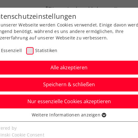
ÖTV
Landesverbände
News
tenschutzeinstellungen
 unserer Webseite werden Cookies verwendet. Einige davon wer
Ausbildungen
Services
Über uns
ngend benötigt, während es uns andere ermöglichen, Ihre
zererfahrung auf unserer Webseite zu verbessern.
Essenziell
Statistiken
Alle akzeptieren
Speichern & schließen
Info
Nur essenzielle Cookies akzeptieren
t: Fifteen Seconds
Weitere Informationen anzeigen
ssenziell
men der Erste Bank
senzielle Cookies werden für grundlegende Funktionen der
ered by
bseite benötigt. Dadurch ist gewährleistet, dass die Webseite
linski Cookie Consent