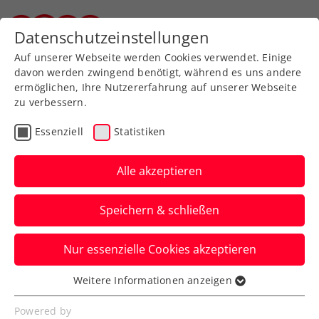
Zurück zur Newsübersicht
Datenschutzeinstellungen
Steirischer Tennisverband
Auf unserer Webseite werden Cookies verwendet. Einige
davon werden zwingend benötigt, während es uns andere
ermöglichen, Ihre Nutzererfahrung auf unserer Webseite
Top-Tennis meets
zu verbessern.
Turntables – Red Bull
Essenziell
Statistiken
BassLine ist zurück!
Alle akzeptieren
Das Format revolutioniert ein
Tennisturnier für Sportler und Zuschauer
Speichern & schließen
und lockt die ATP-Topstars zum
Heumarkt.
Nur essenzielle Cookies akzeptieren
Verfasst von: Presseaussendung / Redaktion, 30.09.2022
Weitere Informationen anzeigen
Essenziell
Essenzielle Cookies werden für grundlegende
Powered by