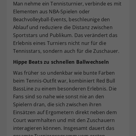
Man nehme ein Tennisturnier, verbinde es mit
Dieser Wert speichert Ihre Consent-
Elementen aus NBA-Spielen oder
Einstellungen. Unter anderem eine
Beachvolleyball-Events, beschleunige den
zufällig generierte ID, für die
Ablauf und reduziere die Distanz zwischen
Zweck
historische Speicherung Ihrer
vorgenommen Einstellungen, falls der
Sportstars und Publikum. Das verändert das
Webseiten-Betreiber dies eingestellt
Erlebnis eines Turniers nicht nur für die
hat.
Tennisstars, sondern auch für die Zuschauer.
Hippe Beats zu schnellen Ballwechseln
Was früher so undenkbar wie bunte Farben
beim Tennis-Outfit war, kombiniert Red Bull
BassLine zu einem besonderen Erlebnis. Die
Fans sind so nahe wie sonst nie an den
Spielern dran, die sich zwischen ihren
Einsätzen auf Ergometern direkt neben dem
Court warmhalten und mit den Zuschauern
interagieren können. Insgesamt dauert das
gesamte Turnierprogramm vom ersten