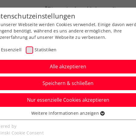
ÖTV
Landesverbände
News
tenschutzeinstellungen
 unserer Webseite werden Cookies verwendet. Einige davon wer
Ausbildungen
Services
Über uns
ngend benötigt, während es uns andere ermöglichen, Ihre
zererfahrung auf unserer Webseite zu verbessern.
Essenziell
Statistiken
Alle akzeptieren
Speichern & schließen
Turniere
Kids & Jugend
Nur essenzielle Cookies akzeptieren
oller Taucher schafft
Weitere Informationen anzeigen
ssenziell
telverteidigung
senzielle Cookies werden für grundlegende Funktionen der
ered by
bseite benötigt. Dadurch ist gewährleistet, dass die Webseite
linski Cookie Consent