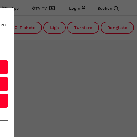
ÖTV App
ÖTV TV
Login
Suchen
den
DC-Tickets
Liga
Turniere
Rangliste