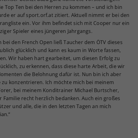
 die Top Ten bei den Herren zu kommen – und ich bin
rde er auf sport.orf.at zitiert. Aktuell nimmt er bei den
rangliste ein. Vor ihm befindet sich mit Cooper nur ein
ziger Spieler eines jüngeren Jahrgangs.
 bei den French Open ließ Taucher dem ÖTV dieses
blich glücklich und kann es kaum in Worte fassen,
n. Wir haben hart gearbeitet, um diesen Erfolg zu
cklich, zu erkennen, dass diese harte Arbeit, die wir
Momenten die Belohnung dafür ist. Nun bin ich aber
le zu konzentrieren. Ich möchte mich bei meinem
orer, bei meinem Konditrainer Michael Burtscher,
Familie recht herzlich bedanken. Auch ein großes
zer und alle, die in den letzten Tagen an mich
ian.“