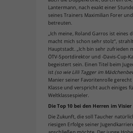
Lantermann, nach exakt einer Stunde
seines Trainers Maximilian Forer und 
betreuten.
„Ich meine, Roland Garros ist eines 
macht mich schon sehr stolz“, strah
Hauptstadt. „Ich bin sehr zufrieden 
ÖTV-Sportdirektor und -Davis-Cup-K
begeistert sein. Einen Titel beim Jug
ist
(so wie Lilli Tagger im Mädchen
Manier seiner Favoritenrolle gerecht
Klasse und verspricht auch einiges fü
Weltklassespieler.
Die Top 10 bei den Herren im Visier
Die Zukunft, die soll Taucher natürl
riesigen Erfolge seiner Jugendkarri
anschließen möchte. Der junge Hohe