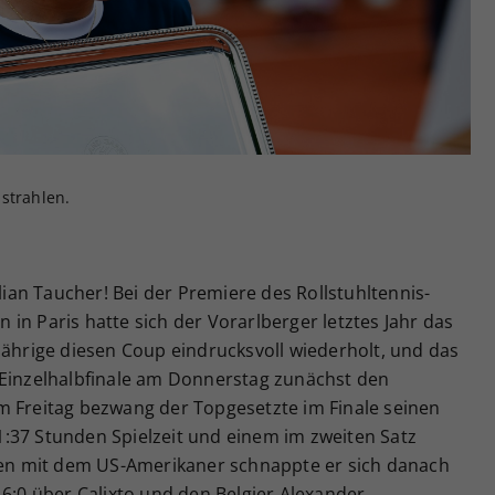
Zweck
generierte ID, für die historische Speicherung
Ihrer vorgenommen Einstellungen, falls der
Webseiten-Betreiber dies eingestellt hat.
strahlen.
ilian Taucher! Bei der Premiere des Rollstuhltennis-
in Paris hatte sich der Vorarlberger letztes Jahr das
Jährige diesen Coup eindrucksvoll wiederholt, und das
 Einzelhalbfinale am Donnerstag zunächst den
. Am Freitag bezwang der Topgesetzte im Finale seinen
:37 Stunden Spielzeit und einem im zweiten Satz
mmen mit dem US-Amerikaner schnappte er sich danach
 6:0 über Calixto und den Belgier Alexander