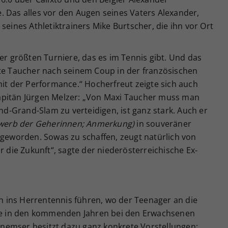
. Das alles vor den Augen seines Vaters Alexander,
seines Athletiktrainers Mike Burtscher, die ihn vor Ort
der größten Turniere, das es im Tennis gibt. Und das
lte Taucher nach seinem Coup in der französischen
mit der Performance.“ Hocherfreut zeigte sich auch
apitän Jürgen Melzer: „Von Maxi Taucher muss man
end-Grand-Slam zu verteidigen, ist ganz stark. Auch er
bewerb der Geherinnen; Anmerkung)
in souveräner
 geworden. Sowas zu schaffen, zeugt natürlich von
r die Zukunft“, sagte der niederösterreichische Ex-
ich ins Herrentennis führen, wo der Teenager an die
ere in den kommenden Jahren bei den Erwachsenen
nemser besitzt dazu ganz konkrete Vorstellungen: