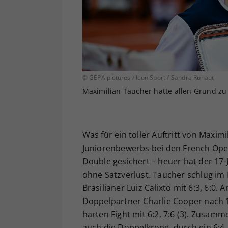
© GEPA pictures / Icon Sport / Sandra Ruhaut
Maximilian Taucher hatte allen Grund zu 
Was für ein toller Auftritt von Maxim
Juniorenbewerbs bei den French Open 
Double gesichert – heuer hat der 17-
ohne Satzverlust. Taucher schlug im
Brasilianer Luiz Calixto mit 6:3, 6:0
Doppelpartner Charlie Cooper nach 1
harten Fight mit 6:2, 7:6 (3). Zusa
auch die Doppelkrone, durch ein 6:4,