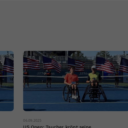
06.09.2025
US Open: Taucher krönt seine