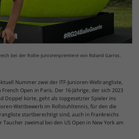
Zweck
generierte ID, für die historische Speicherung
Ihrer vorgenommen Einstellungen, falls der
Webseiten-Betreiber dies eingestellt hat.
reich bei der Rollie-Juniorenpremiere von Roland Garros.
tuell Nummer zwei der ITF-Junioren-Weltrangliste,
n French Open in Paris. Der 16-Jährige, der sich 2023
d Doppel kürte, geht als topgesetzter Spieler ins
ioren-Wettbewerb im Rollstuhltennis, für den die
rangliste startberechtigt sind, auch in Frankreichs
ar Taucher zweimal bei den US Open in New York am