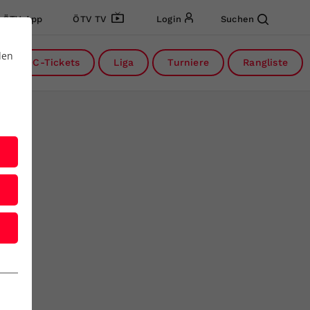
ÖTV App
ÖTV TV
Login
Suchen
den
DC-Tickets
Liga
Turniere
Rangliste