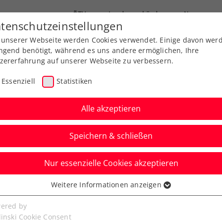
ÖTV
Landesverbände
News
tenschutzeinstellungen
 unserer Webseite werden Cookies verwendet. Einige davon wer
Ausbildungen
Services
Über uns
ngend benötigt, während es uns andere ermöglichen, Ihre
zererfahrung auf unserer Webseite zu verbessern.
Essenziell
Statistiken
Alle akzeptieren
Speichern & schließen
ere
Nur essenzielle Cookies akzeptieren
oßem Ziel in die
Weitere Informationen anzeigen
ssenziell
uniorenpremiere
senzielle Cookies werden für grundlegende Funktionen der
ered by
bseite benötigt. Dadurch ist gewährleistet, dass die Webseite
linski Cookie Consent