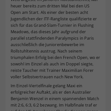
heuer bereits zum dritten Mal bei den US
Dieser Wert speichert Ihre Consent-
Einstellungen. Unter anderem eine
Open am Start. Als einer der besten acht
zufällig generierte ID, für die
Jugendlichen der ITF-Rangliste qualifizierte er
Zweck
historische Speicherung Ihrer
sich für das Grand-Slam-Turnier in Flushing
vorgenommen Einstellungen, falls der
Meadows, das dieses Jahr aufgrund der
Webseiten-Betreiber dies eingestellt
parallel stattfindenden Paralympics in Paris
hat.
ausschließlich die Juniorenbewerbe im
Rollstuhltennis austrug. Nach seinem
triumphalen Erfolg bei den French Open, wo er
sowohl im Einzel als auch im Doppel siegte,
reiste Taucher mit Trainer Maximilian Forer
voller Selbstvertrauen nach New York.
Im Einzel-Viertelfinale gelang Maxi ein
erfolgreicher Auftakt, als er den Australier
Benjamin Wenzel in einem spannenden Match
mit 2:6, 6:3, 6:2 bezwang. Im Halbfinale traf er