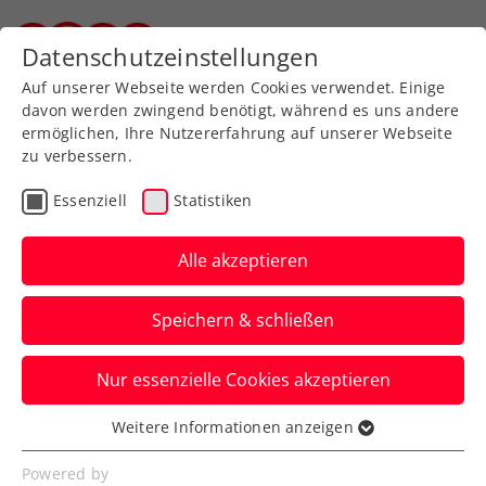
Zurück zur Newsübersicht
Datenschutzeinstellungen
Steirischer Tennisverband
Auf unserer Webseite werden Cookies verwendet. Einige
davon werden zwingend benötigt, während es uns andere
ermöglichen, Ihre Nutzererfahrung auf unserer Webseite
zu verbessern.
Rollstuhltennis
Inklusion
Turniere
Essenziell
Statistiken
Kids & Jugend
ITF
Alle akzeptieren
US Open: Taucher im
Speichern & schließen
Halbfinale ausgeschieden
Nur essenzielle Cookies akzeptieren
Das Rollstuhltennis-Nachwuchstalent war
bereits zum dritten Mal in Flushing
Weitere Informationen anzeigen
Essenziell
Meadows am Start.
Essenzielle Cookies werden für grundlegende
Powered by