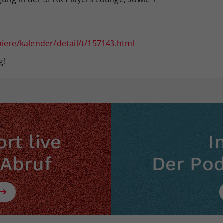
niere/kalender/detail/t/157143.html
g!
rt live
I
 Abruf
Der Po