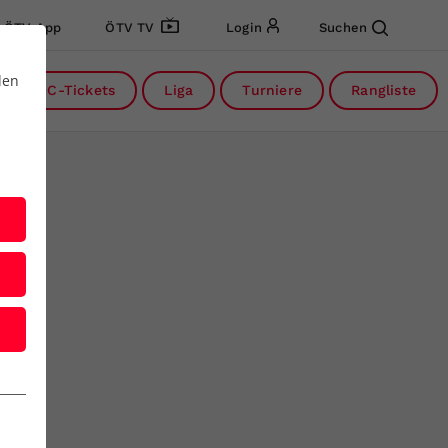
ÖTV App
ÖTV TV
Login
Suchen
den
DC-Tickets
Liga
Turniere
Rangliste