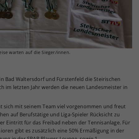
Zweck
generierte ID, für die historische Speicherung
Ihrer vorgenommen Einstellungen, falls der
Webseiten-Betreiber dies eingestellt hat.
ise warten auf die Sieger/innen.
e in Bad Waltersdorf und Fürstenfeld die Steirischen
ch im letzten Jahr werden die neuen Landesmeister in
at sich mit seinem Team viel vorgenommen und freut
hen auf Berufstätige und Liga-Spieler Rücksicht zu
er Eintritt für das Freibad neben der Tennisanlage. Für
ioren gibt es zusätzlich eine 50% Ermäßigung in der
gung in der SPAR Players Lounge, sowie 1