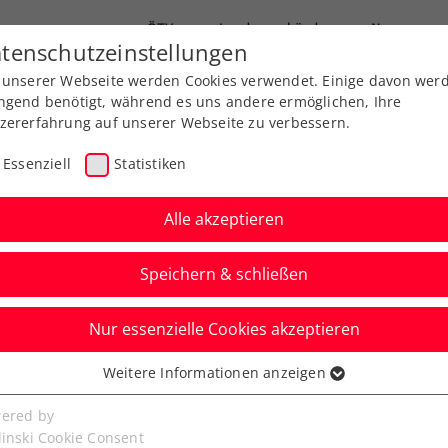
ÖTV
Landesverbände
News
tenschutzeinstellungen
 unserer Webseite werden Cookies verwendet. Einige davon wer
Ausbildungen
Services
Über uns
ngend benötigt, während es uns andere ermöglichen, Ihre
zererfahrung auf unserer Webseite zu verbessern.
Essenziell
Statistiken
Alle akzeptieren
Speichern & schließen
Nur essenzielle Cookies akzeptieren
desmeisterschaften
Weitere Informationen anzeigen
ssenziell
senzielle Cookies werden für grundlegende Funktionen der
ered by
bseite benötigt. Dadurch ist gewährleistet, dass die Webseite
linski Cookie Consent