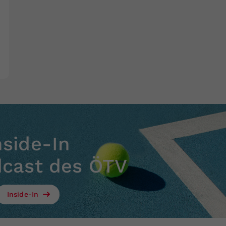
nside-In
dcast des ÖTV
Inside-In