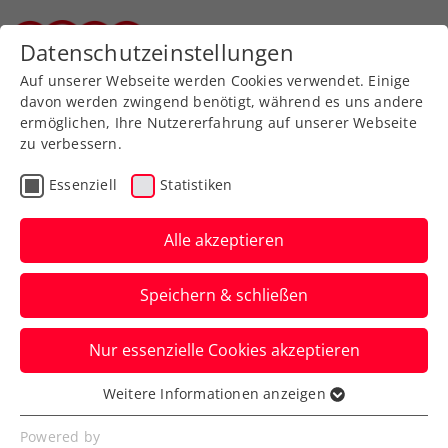
Zurück zur Newsübersicht
Datenschutzeinstellungen
Steirischer Tennisverband
Auf unserer Webseite werden Cookies verwendet. Einige
davon werden zwingend benötigt, während es uns andere
ermöglichen, Ihre Nutzererfahrung auf unserer Webseite
zu verbessern.
Turniere
WTA
Essenziell
Statistiken
Upper Austria Ladies
Linz: Ostapenko
Alle akzeptieren
komplettiert Top-
Speichern & schließen
Teilnehmerinnenfeld
Nur essenzielle Cookies akzeptieren
Mit der Baltin beehrt eine weitere Top-
Ten-Spielerin die Premierenausgabe des
Weitere Informationen anzeigen
Essenziell
WTA-500-Turniers.
Essenzielle Cookies werden für grundlegende
Powered by