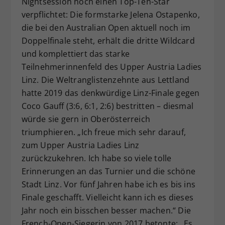
Nightsession noch einen Top-Ten-Star
Dieser Wert speichert Ihre Consent-
verpflichtet: Die formstarke Jelena Ostapenko,
Einstellungen. Unter anderem eine
die bei den Australian Open aktuell noch im
zufällig generierte ID, für die
Doppelfinale steht, erhält die dritte Wildcard
Zweck
historische Speicherung Ihrer
und komplettiert das starke
vorgenommen Einstellungen, falls der
Teilnehmerinnenfeld des Upper Austria Ladies
Webseiten-Betreiber dies eingestellt
hat.
Linz. Die Weltranglistenzehnte aus Lettland
hatte 2019 das denkwürdige Linz-Finale gegen
Coco Gauff (3:6, 6:1, 2:6) bestritten – diesmal
würde sie gern in Oberösterreich
triumphieren. „Ich freue mich sehr darauf,
zum Upper Austria Ladies Linz
zurückzukehren. Ich habe so viele tolle
Erinnerungen an das Turnier und die schöne
Stadt Linz. Vor fünf Jahren habe ich es bis ins
Finale geschafft. Vielleicht kann ich es dieses
Jahr noch ein bisschen besser machen.“ Die
French-Open-Siegerin von 2017 betonte: „Es