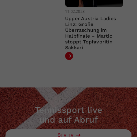
11.02.2023
Upper Austria Ladies
Linz: Große
Überraschung im
Halbfinale – Martic
stoppt Topfavoritin
Sakkari
Tennissport live
und auf Abruf
ÖTV TV