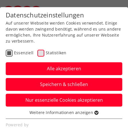
Zurück zur Newsübersicht
Datenschutzeinstellungen
Steirischer Tennisverband
Auf unserer Webseite werden Cookies verwendet. Einige
davon werden zwingend benötigt, während es uns andere
ermöglichen, Ihre Nutzererfahrung auf unserer Webseite
zu verbessern.
Turniere
WTA
Essenziell
Statistiken
Internationale
Auszeichnung für Upper
Alle akzeptieren
Austria Ladies Linz
Speichern & schließen
Das WTA-250-Turnier in Oberösterreichs
Nur essenzielle Cookies akzeptieren
Landeshauptstadt steht als Green-Event
wie ein Leuchtturm für Nachhaltigkeit.
Weitere Informationen anzeigen
Essenziell
Verfasst von: Presseaussendung / Redaktion, 01.06.2023
Essenzielle Cookies werden für grundlegende
Powered by