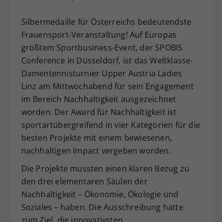
Dieser Wert speichert Ihre Consent-
Silbermedaille für Österreichs bedeutendste
Einstellungen. Unter anderem eine
zufällig generierte ID, für die
Frauensport-Veranstaltung! Auf Europas
Zweck
historische Speicherung Ihrer
größtem Sportbusiness-Event, der SPOBIS
vorgenommen Einstellungen, falls der
Conference in Düsseldorf, ist das Weltklasse-
Webseiten-Betreiber dies eingestellt
Damentennisturnier Upper Austria Ladies
hat.
Linz am Mittwochabend für sein Engagement
im Bereich Nachhaltigkeit ausgezeichnet
worden. Der Award für Nachhaltigkeit ist
sportartübergreifend in vier Kategorien für die
besten Projekte mit einem bewiesenen,
nachhaltigen Impact vergeben worden.
Die Projekte mussten einen klaren Bezug zu
den drei elementaren Säulen der
Nachhaltigkeit – Ökonomie, Ökologie und
Soziales – haben. Die Ausschreibung hatte
zum Ziel, die innovativsten