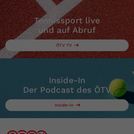
Tennissport live
und auf Abruf
ÖTV TV
Inside-In
Der Podcast des ÖTV
Inside-In