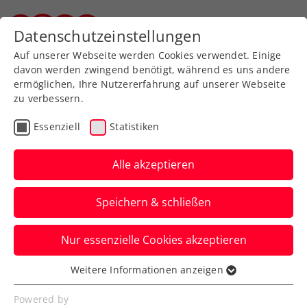
Zurück zur Newsübersicht
Datenschutzeinstellungen
Steirischer Tennisverband
Auf unserer Webseite werden Cookies verwendet. Einige
davon werden zwingend benötigt, während es uns andere
ermöglichen, Ihre Nutzererfahrung auf unserer Webseite
zu verbessern.
Ausbildung
Turniere
Verbands-Info
Essenziell
Statistiken
WTA
Alle akzeptieren
Lobnig ist Botschafterin
Speichern & schließen
der FE&MALE Sports
Conference 2025
Nur essenzielle Cookies akzeptieren
Österreichs Rudersport-Ass tritt beim
Weitere Informationen anzeigen
Essenziell
Frauensportevent im Zuge des Upper
Essenzielle Cookies werden für grundlegende
Powered by
Austria Ladies Linz in Erscheinung.