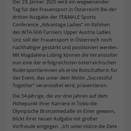
Der 29. Jänner 2025 wird ein wegweisender
Dieser Wert speichert Ihre Consent-
Tag für den Frauensport in Österreich! Bei der
Einstellungen. Unter anderem eine
dritten Ausgabe der FE&MALE Sports
zufällig generierte ID, für die
Conference „Advantage Ladies“ im Rahmen
Zweck
historische Speicherung Ihrer
des WTA-500-Turniers Upper Austria Ladies
vorgenommen Einstellungen, falls der
Webseiten-Betreiber dies eingestellt
Linz soll der Frauensport in Österreich noch
hat.
nachhaltiger gestärkt und positioniert werden.
Mit Magdalena Lobnig können die Veranstalter
nun eine der erfolgreichsten österreichischen
Rudersportlerinnen als erste Botschafterin für
das Event, das unter dem Motto „Successful
Together“ veranstaltet wird, präsentieren.
Die 34-Jährige, die vor drei Jahren auf dem
Höhepunkt ihrer Karriere in Tokio die
Olympische Bronzemedaille im Einer gewann,
blickt ihrer neuen Aufgabe mit großer
Vorfreude entgegen. „Ich unterstütze die Ziele