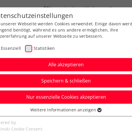
ÖTV
Landesverbände
News
tenschutzeinstellungen
 unserer Webseite werden Cookies verwendet. Einige davon wer
Ausbildungen
Services
Über uns
ngend benötigt, während es uns andere ermöglichen, Ihre
zererfahrung auf unserer Webseite zu verbessern.
Essenziell
Statistiken
Alle akzeptieren
Speichern & schließen
Nur essenzielle Cookies akzeptieren
adies Linz: Letzte
Weitere Informationen anzeigen
ssenziell
card an Kraus
senzielle Cookies werden für grundlegende Funktionen der
ered by
bseite benötigt. Dadurch ist gewährleistet, dass die Webseite
linski Cookie Consent