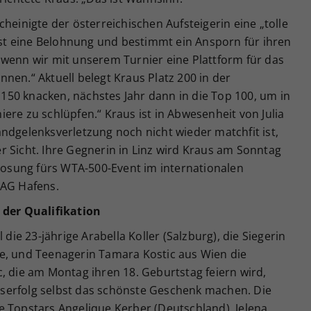
heinigte der österreichischen Aufsteigerin eine „tolle
 ist eine Belohnung und bestimmt ein Ansporn für ihren
 wenn wir mit unserem Turnier eine Plattform für das
nen.“ Aktuell belegt Kraus Platz 200 in der
p 150 knacken, nächstes Jahr dann in die Top 100, um in
ere zu schlüpfen.“ Kraus ist in Abwesenheit von Julia
ndgelenksverletzung noch nicht wieder matchfit ist,
 Sicht. Ihre Gegnerin in Linz wird Kraus am Sonntag
slosung fürs WTA-500-Event im internationalen
 AG Hafens.
 der Qualifikation
 die 23-jährige Arabella Koller (Salzburg), die Siegerin
e, und Teenagerin Tamara Kostic aus Wien die
, die am Montag ihren 18. Geburtstag feiern wird,
serfolg selbst das schönste Geschenk machen. Die
e Topstars Angelique Kerber (Deutschland), Jelena