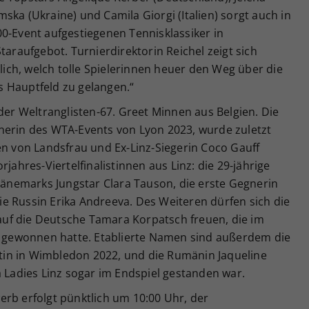
ska (Ukraine) und Camila Giorgi (Italien) sorgt auch in
0-Event aufgestiegenen Tennisklassiker in
taraufgebot. Turnierdirektorin Reichel zeigt sich
blich, welch tolle Spielerinnen heuer den Weg über die
 Hauptfeld zu gelangen.“
 der Weltranglisten-67. Greet Minnen aus Belgien. Die
nerin des WTA-Events von Lyon 2023, wurde zuletzt
en von Landsfrau und Ex-Linz-Siegerin Coco Gauff
jahres-Viertelfinalistinnen aus Linz: die 29-jährige
nemarks Jungstar Clara Tauson, die erste Gegnerin
 die Russin Erika Andreeva. Des Weiteren dürfen sich die
uf die Deutsche Tamara Korpatsch freuen, die im
er gewonnen hatte. Etablierte Namen sind außerdem die
istin in Wimbledon 2022, und die Rumänin Jaqueline
a Ladies Linz sogar im Endspiel gestanden war.
erb erfolgt pünktlich um 10:00 Uhr, der