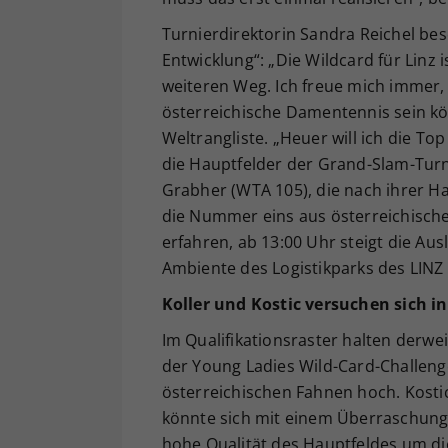
Turnierdirektorin Sandra Reichel besc
Entwicklung“: „Die Wildcard für Linz
weiteren Weg. Ich freue mich immer,
österreichische Damentennis sein kön
Weltrangliste. „Heuer will ich die To
die Hauptfelder der Grand-Slam-Turni
Grabher (WTA 105), die nach ihrer Ha
die Nummer eins aus österreichischer
erfahren, ab 13:00 Uhr steigt die Au
Ambiente des Logistikparks des LINZ
Koller und Kostic versuchen sich in
Im Qualifikationsraster halten derweil
der Young Ladies Wild-Card-Challeng
österreichischen Fahnen hoch. Kostic
könnte sich mit einem Überraschung
hohe Qualität des Hauptfeldes um di