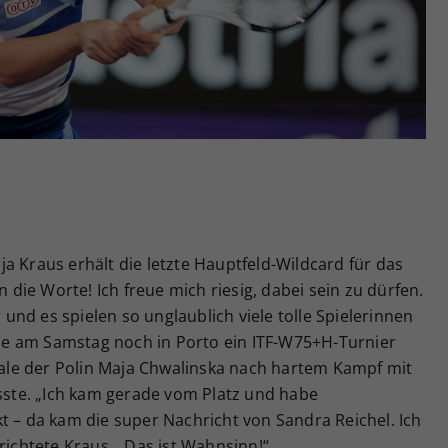
Zweck
generierte ID, für die historische Speicherung
Ihrer vorgenommen Einstellungen, falls der
Webseiten-Betreiber dies eingestellt hat.
a Kraus erhält die letzte Hauptfeld-Wildcard für das
n die Worte! Ich freue mich riesig, dabei sein zu dürfen.
r und es spielen so unglaublich viele tolle Spielerinnen
 die am Samstag noch in Porto ein ITF-W75+H-Turnier
inale der Polin Maja Chwalinska nach hartem Kampf mit
usste. „Ich kam gerade vom Platz und habe
t – da kam die super Nachricht von Sandra Reichel. Ich
richtete Kraus. „Das ist Wahnsinn!“