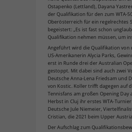
Ostapenko (Lettland), Dayana Yastrem
der Qualifikation für den zum WTA-50
Oberösterreich für ein regelrechtes S
begeistert: „Es ist fast schon unglau
Qualifikation nehmen müssen, um ins
Angeführt wird die Qualifikation von
US-Amerikanerin Alycia Parks, Gewin
erst in Runde drei der Australian Op
gestoppt. Mit dabei sind auch zwei Vor
Deutsche Anna-Lena Friedsam und Dä
von Kostic. Koller trifft dagegen auf
Tennisfans am großen Opening Day a
Herbst in Cluj ihr erstes WTA-Turni
Deutsche Jule Niemeier, Viertelfinal
Cristian, die 2021 beim Upper Austri
Der Aufschlag zum Qualifikationsbew