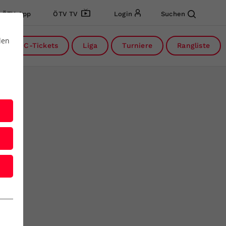
ÖTV App
ÖTV TV
Login
Suchen
den
DC-Tickets
Liga
Turniere
Rangliste