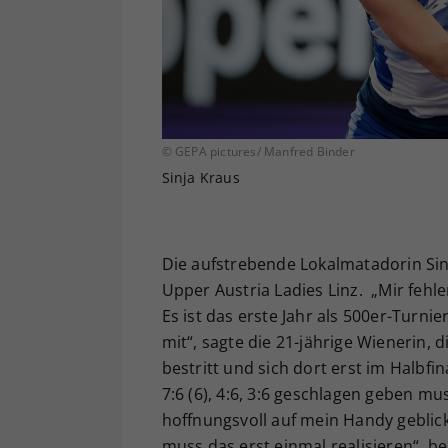
© GEPA pictures/ Manfred Binder
Sinja Kraus
Die aufstrebende Lokalmatadorin Sinj
Upper Austria Ladies Linz. „Mir fehle
Es ist das erste Jahr als 500er-Turnie
mit“, sagte die 21-jährige Wienerin,
bestritt und sich dort erst im Halbf
7:6 (6), 4:6, 3:6 geschlagen geben m
hoffnungsvoll auf mein Handy geblick
muss das erst einmal realisieren“, be