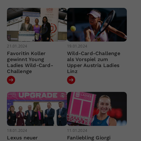
21.01.2024
19.01.2024
Favoritin Koller
Wild-Card-Challenge
gewinnt Young
als Vorspiel zum
Ladies Wild-Card-
Upper Austria Ladies
Challenge
Linz
18.01.2024
11.01.2024
Lexus neuer
Fanliebling Giorgi