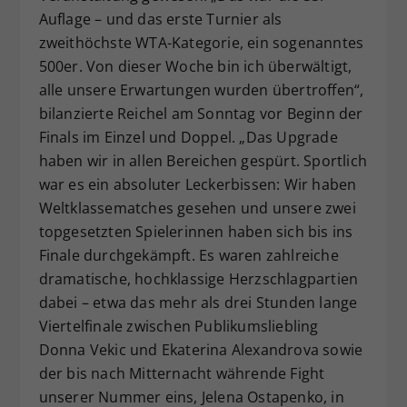
Auflage – und das erste Turnier als
Dieser Wert speichert Ihre Consent-
zweithöchste WTA-Kategorie, ein sogenanntes
Einstellungen. Unter anderem eine
zufällig generierte ID, für die
500er. Von dieser Woche bin ich überwältigt,
Zweck
historische Speicherung Ihrer
alle unsere Erwartungen wurden übertroffen“,
vorgenommen Einstellungen, falls der
bilanzierte Reichel am Sonntag vor Beginn der
Webseiten-Betreiber dies eingestellt
Finals im Einzel und Doppel. „Das Upgrade
hat.
haben wir in allen Bereichen gespürt. Sportlich
war es ein absoluter Leckerbissen: Wir haben
Weltklassematches gesehen und unsere zwei
topgesetzten Spielerinnen haben sich bis ins
Finale durchgekämpft. Es waren zahlreiche
dramatische, hochklassige Herzschlagpartien
dabei – etwa das mehr als drei Stunden lange
Viertelfinale zwischen Publikumsliebling
Donna Vekic und Ekaterina Alexandrova sowie
der bis nach Mitternacht währende Fight
unserer Nummer eins, Jelena Ostapenko, in