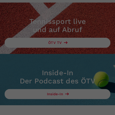
Tennissport live
und auf Abruf
ÖTV TV
Inside-In
Der Podcast des ÖTV
Inside-In