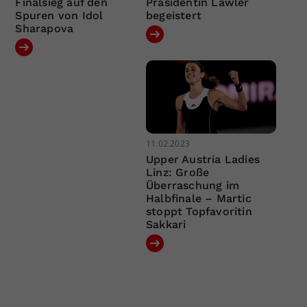
Finalsieg auf den
Präsidentin Lawler
Spuren von Idol
begeistert
Sharapova
11.02.2023
Upper Austria Ladies
Linz: Große
Überraschung im
Halbfinale – Martic
stoppt Topfavoritin
Sakkari