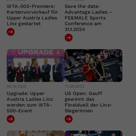
WTA-500-Premiere:
Save the date:
Kartenvorverkauf für
Advantage Ladies –
Upper Austria Ladies
FE&MALE Sports
Linz gestartet
Conference am
31.1.2024
30.10.2023
11.09.2023
Upgrade: Upper
US Open: Gauff
Austria Ladies Linz
gewinnt das
werden zum WTA-
Finalduell der Linz-
500-Event
Siegerinnen