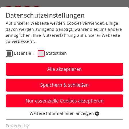
Zurück zur Newsübersicht
Datenschutzeinstellungen
Steirischer Tennisverband
Auf unserer Webseite werden Cookies verwendet. Einige
davon werden zwingend benötigt, während es uns andere
ermöglichen, Ihre Nutzererfahrung auf unserer Webseite
zu verbessern.
Turniere
WTA
Essenziell
Statistiken
Upper Austria Ladies Linz
feiert grandiose Premiere
Alle akzeptieren
als WTA-500-Turnier
Speichern & schließen
Erster Aufschlag ein Winner:
Nur essenzielle Cookies akzeptieren
Turnierdirektorin Sandra Reichel zieht
hocherfreut Bilanz über das Event.
Weitere Informationen anzeigen
Essenziell
Verfasst von: Presseaussendung / Redaktion, 04.02.2024
Essenzielle Cookies werden für grundlegende
Powered by