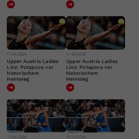
11.04.2026
11.04.2026
Upper Austria Ladies
Upper Austria Ladies
Linz: Potapova vor
Linz: Potapova vor
historischem
historischem
Heimsieg
Heimsieg
10.04.2026
10.04.2026