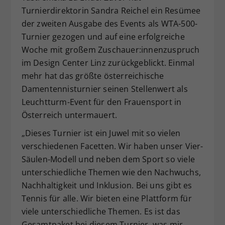
Turnierdirektorin Sandra Reichel ein Resümee
Dieser Wert speichert Ihre Consent-
der zweiten Ausgabe des Events als WTA-500-
Einstellungen. Unter anderem eine
zufällig generierte ID, für die
Turnier gezogen und auf eine erfolgreiche
Zweck
historische Speicherung Ihrer
Woche mit großem Zuschauer:innenzuspruch
vorgenommen Einstellungen, falls der
im Design Center Linz zurückgeblickt. Einmal
Webseiten-Betreiber dies eingestellt
mehr hat das größte österreichische
hat.
Damentennisturnier seinen Stellenwert als
Leuchtturm-Event für den Frauensport in
Österreich untermauert.
„Dieses Turnier ist ein Juwel mit so vielen
verschiedenen Facetten. Wir haben unser Vier-
Säulen-Modell und neben dem Sport so viele
unterschiedliche Themen wie den Nachwuchs,
Nachhaltigkeit und Inklusion. Bei uns gibt es
Tennis für alle. Wir bieten eine Plattform für
viele unterschiedliche Themen. Es ist das
Gesamtpaket bei diesem Turnier, was mir