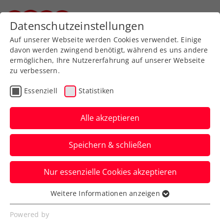
Zurück zur Newsübersicht
Datenschutzeinstellungen
Steirischer Tennisverband
Auf unserer Webseite werden Cookies verwendet. Einige
davon werden zwingend benötigt, während es uns andere
ermöglichen, Ihre Nutzererfahrung auf unserer Webseite
zu verbessern.
WTA
Turniere
Essenziell
Statistiken
Upper Austria Ladies Linz
„ein Juwel mit sehr vielen
Alle akzeptieren
Facetten“
Speichern & schließen
Turnierdirektorin Sandra Reichel zieht
Nur essenzielle Cookies akzeptieren
Bilanz über die zweite Ausgabe des
Events als WTA-500-Turnier.
Weitere Informationen anzeigen
Essenziell
Verfasst von: Presseaussendung / Redaktion, 02.02.2025
Essenzielle Cookies werden für grundlegende
Powered by