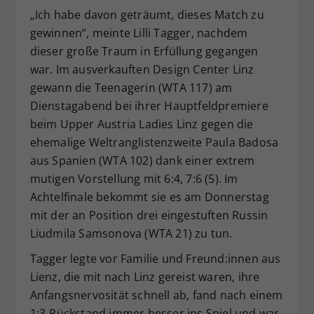
„Ich habe davon geträumt, dieses Match zu
Dieser Wert speichert Ihre Consent-
gewinnen“, meinte Lilli Tagger, nachdem
Einstellungen. Unter anderem eine
zufällig generierte ID, für die
dieser große Traum in Erfüllung gegangen
Zweck
historische Speicherung Ihrer
war. Im ausverkauften Design Center Linz
vorgenommen Einstellungen, falls der
gewann die Teenagerin (WTA 117) am
Webseiten-Betreiber dies eingestellt
Dienstagabend bei ihrer Hauptfeldpremiere
hat.
beim Upper Austria Ladies Linz gegen die
ehemalige Weltranglistenzweite Paula Badosa
aus Spanien (WTA 102) dank einer extrem
mutigen Vorstellung mit 6:4, 7:6 (5). Im
Achtelfinale bekommt sie es am Donnerstag
mit der an Position drei eingestuften Russin
Liudmila Samsonova (WTA 21) zu tun.
Tagger legte vor Familie und Freund:innen aus
Lienz, die mit nach Linz gereist waren, ihre
Anfangsnervosität schnell ab, fand nach einem
1:3-Rückstand immer besser ins Spiel und war