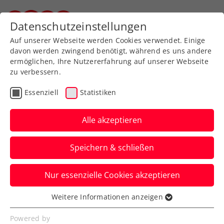
Zurück zur Newsübersicht
Datenschutzeinstellungen
Steirischer Tennisverband
Auf unserer Webseite werden Cookies verwendet. Einige
davon werden zwingend benötigt, während es uns andere
ermöglichen, Ihre Nutzererfahrung auf unserer Webseite
zu verbessern.
WTA
Turniere
Essenziell
Statistiken
Upper Austria Ladies
Linz: Tagger bricht 13-
Alle akzeptieren
jährigen Heimfluch
Speichern & schließen
Der ÖTV-Shootingstar gewinnt beim WTA-
Nur essenzielle Cookies akzeptieren
Heimturnier als erste Österreicherin seit
2013 ein Hauptfeldmatch.
Weitere Informationen anzeigen
Essenziell
Verfasst von: Presseaussendung / Redaktion, 07.04.2026
Essenzielle Cookies werden für grundlegende
Powered by