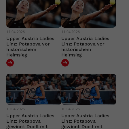
11.04.2026
11.04.2026
Upper Austria Ladies
Upper Austria Ladies
Linz: Potapova vor
Linz: Potapova vor
historischem
historischem
Heimsieg
Heimsieg
10.04.2026
10.04.2026
Upper Austria Ladies
Upper Austria Ladies
Linz: Potapova
Linz: Potapova
gewinnt Duell mit
gewinnt Duell mit