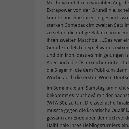
Muchová mit ihrem variablen Angriffs
Extrapower von der Grundlinie, schei
konnte nur eine ihrer insgesamt zw
starken Comeback im zweiten Satz 
zu selten die nötige Balance in ihre
ihren zweiten Matchball. „Das war ei
Gerade im letzten Spiel war es extre
und bin froh, dass es mir gelungen ist.
Aber auch die Österreicher unterstüt
die Siegerin, die dem Publikum dann a
Woche auch die ersten Worte Deutsch
Im Semifinale am Samstag um nicht v
bekommt es Muchová mit der nächste
(WTA 30), zu tun. Die zweifache Final
musste gegen die kroatische Qualifik
gewann am Ende aber dennoch verdien
Halbfinale ihres Lieblingsturniers ei