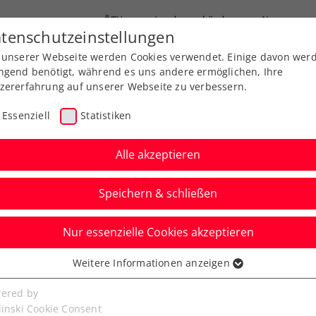
ÖTV
Landesverbände
News
tenschutzeinstellungen
 unserer Webseite werden Cookies verwendet. Einige davon wer
Ausbildungen
Services
Über uns
ngend benötigt, während es uns andere ermöglichen, Ihre
zererfahrung auf unserer Webseite zu verbessern.
Essenziell
Statistiken
Alle akzeptieren
Speichern & schließen
Nur essenzielle Cookies akzeptieren
Ladies Linz: Muchová
Weitere Informationen anzeigen
ssenziell
urch den Raster
senzielle Cookies werden für grundlegende Funktionen der
ered by
bseite benötigt. Dadurch ist gewährleistet, dass die Webseite
linski Cookie Consent