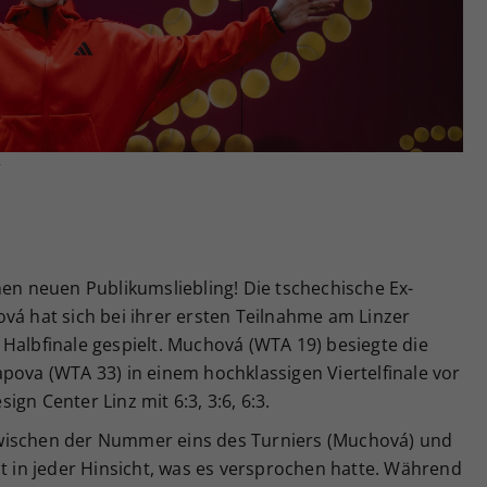
Zweck
generierte ID, für die historische Speicherung
Ihrer vorgenommen Einstellungen, falls der
Webseiten-Betreiber dies eingestellt hat.
r
nen neuen Publikumsliebling! Die tschechische Ex-
vá hat sich bei ihrer ersten Teilnahme am Linzer
Halbfinale gespielt. Muchová (WTA 19) besiegte die
pova (WTA 33) in einem hochklassigen Viertelfinale vor
gn Center Linz mit 6:3, 3:6, 6:3.
wischen der Nummer eins des Turniers (Muchová) und
lt in jeder Hinsicht, was es versprochen hatte. Während