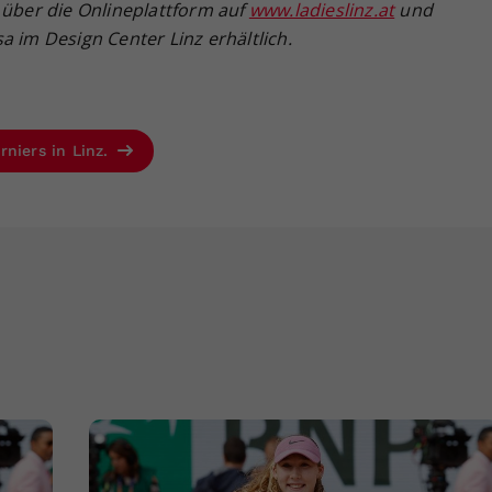
d
über die Onlineplattform auf
www.ladieslinz.at
und
sa
im Design Center Linz erh
ältlich.
rniers in Linz.