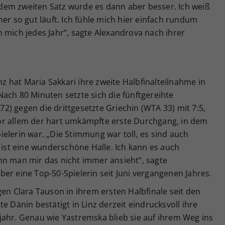
b dem zweiten Satz wurde es dann aber besser. Ich weiß
er so gut läuft. Ich fühle mich hier einfach rundum
 mich jedes Jahr“, sagte Alexandrova nach ihrer
inz hat Maria Sakkari ihre zweite Halbfinalteilnahme in
ach 80 Minuten setzte sich die fünftgereihte
) gegen die drittgesetzte Griechin (WTA 33) mit 7:5,
or allem der hart umkämpfte erste Durchgang, in dem
elerin war. „Die Stimmung war toll, es sind auch
s ist eine wunderschöne Halle. Ich kann es auch
nn man mir das nicht immer ansieht“, sagte
er eine Top-50-Spielerin seit Juni vergangenen Jahres.
gen Clara Tauson in ihrem ersten Halbfinale seit den
e Dänin bestätigt in Linz derzeit eindrucksvoll ihre
jahr. Genau wie Yastremska blieb sie auf ihrem Weg ins