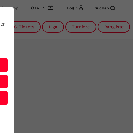
ÖTV App
ÖTV TV
Login
Suchen
den
DC-Tickets
Liga
Turniere
Rangliste