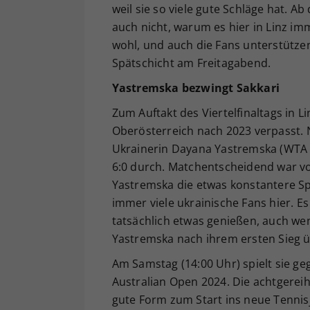
weil sie so viele gute Schläge hat. A
auch nicht, warum es hier in Linz imm
wohl, und auch die Fans unterstützen
Spätschicht am Freitagabend.
Yastremska bezwingt Sakkari
Zum Auftakt des Viertelfinaltags in L
Oberösterreich nach 2023 verpasst. N
Ukrainerin Dayana Yastremska (WTA 72
6:0 durch. Matchentscheidend war v
Yastremska die etwas konstantere Spi
immer viele ukrainische Fans hier. E
tatsächlich etwas genießen, auch we
Yastremska nach ihrem ersten Sieg üb
Am Samstag (14:00 Uhr) spielt sie ge
Australian Open 2024. Die achtgereiht
gute Form zum Start ins neue Tennis