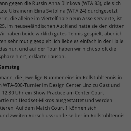
nn gegen die Russin Anna Blinkova (WTA 83), die sich
zte Ukrainerin Elina Svitolina (WTA 24) durchgesetzt
erin, die alleine im Viertelfinale neun Asse servierte, ist
2025. Im neuseeländischen Auckland hatte sie den dritten
Wir haben beide wirklich gutes Tennis gespielt, aber ich
sehr mutig gespielt. Ich liebe es einfach in der Halle
as nur, und auf der Tour haben wir nicht so oft die
sphäre hier“, erklärte Tauson.
 Samstag
mann, die jeweilige Nummer eins im Rollstuhltennis in
im WTA-500-Turnier im Design Center Linz zu Gast und
 12:30 Uhr ein Show-Practice am Center Court
Partie mit Headset-Mikros ausgestattet und werden
ntieren. Auf dem Match Court 1 können sich
n und zweiten Vorschlussrunde selber im Rollstuhltennis