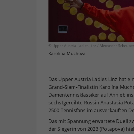
© Upper Austria Ladies Linz / Alexander Scheube
Karolína Muchová
Das Upper Austria Ladies Linz hat ei
Grand-Slam-Finalistin Karolína Mucho
Damentennisklassiker auf Anhieb ins 
sechstgereihte Russin Anastasia Pota
2500 Tennisfans im ausverkauften Desi
Das mit Spannung erwartete Duell z
der Siegerin von 2023 (Potapova) hie