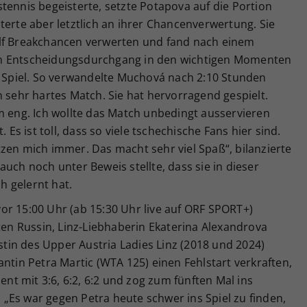
tennis begeisterte, setzte Potapova auf die Portion
terte aber letztlich an ihrer Chancenverwertung. Sie
ölf Breakchancen verwerten und fand nach einem
im Entscheidungsdurchgang in den wichtigen Momenten
m Spiel. So verwandelte Muchová nach 2:10 Stunden
n sehr hartes Match. Sie hat hervorragend gespielt.
m eng. Ich wollte das Match unbedingt ausservieren
 Es ist toll, dass so viele tschechische Fans hier sind.
zen mich immer. Das macht sehr viel Spaß“, bilanzierte
uch noch unter Beweis stellte, dass sie in dieser
 gelernt hat.
or 15:00 Uhr (ab 15:30 Uhr live auf ORF SPORT+)
n Russin, Linz-Liebhaberin Ekaterina Alexandrova
istin des Upper Austria Ladies Linz (2018 und 2024)
antin Petra Martic (WTA 125) einen Fehlstart verkraften,
t mit 3:6, 6:2, 6:2 und zog zum fünften Mal ins
n. „Es war gegen Petra heute schwer ins Spiel zu finden,