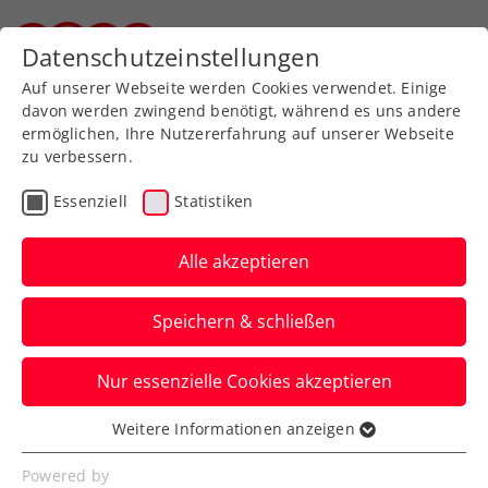
Zurück zur Newsübersicht
Datenschutzeinstellungen
Steirischer Tennisverband
Auf unserer Webseite werden Cookies verwendet. Einige
davon werden zwingend benötigt, während es uns andere
ermöglichen, Ihre Nutzererfahrung auf unserer Webseite
zu verbessern.
Turniere
WTA
Essenziell
Statistiken
Das Upper Austria Ladies
Linz lässt die
Alle akzeptieren
Tennismütter hochleben
Speichern & schließen
Ab sofort kann man für die 34. Auflage
Nur essenzielle Cookies akzeptieren
des WTA-Turniers Muttertags-
Geschenkgutscheine erwerben.
Weitere Informationen anzeigen
Essenziell
Verfasst von: Presseaussendung / Redaktion, 03.05.2024
Essenzielle Cookies werden für grundlegende
Powered by