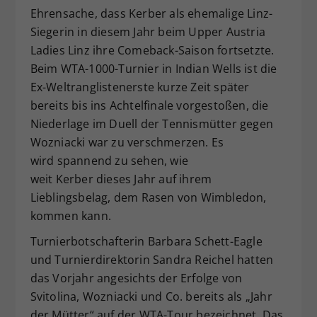
Ehrensache, dass Kerber als ehemalige Linz-
Siegerin in diesem Jahr beim Upper Austria
Ladies Linz ihre Comeback-Saison fortsetzte.
Beim WTA-1000-Turnier in Indian Wells ist die
Ex-Weltranglistenerste kurze Zeit später
bereits bis ins Achtelfinale vorgestoßen, die
Niederlage im Duell der Tennismütter gegen
Wozniacki war zu verschmerzen. Es
wird spannend zu sehen, wie
weit Kerber dieses Jahr auf ihrem
Lieblingsbelag, dem Rasen von Wimbledon,
kommen kann.
Turnierbotschafterin Barbara Schett-Eagle
und Turnierdirektorin Sandra Reichel hatten
das Vorjahr angesichts der Erfolge von
Svitolina, Wozniacki und Co. bereits als „Jahr
der Mütter“ auf der WTA-Tour bezeichnet. Das