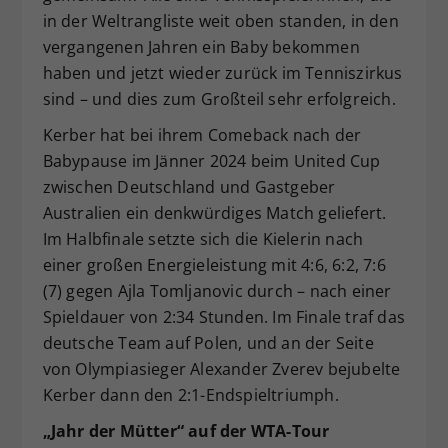
in der Weltrangliste weit oben standen, in den
Dieser Wert speichert Ihre Consent-
vergangenen Jahren ein Baby bekommen
Einstellungen. Unter anderem eine
zufällig generierte ID, für die
haben und jetzt wieder zurück im Tenniszirkus
Zweck
historische Speicherung Ihrer
sind – und dies zum Großteil sehr erfolgreich.
vorgenommen Einstellungen, falls der
Kerber hat bei ihrem Comeback nach der
Webseiten-Betreiber dies eingestellt
hat.
Babypause im Jänner 2024 beim United Cup
zwischen Deutschland und Gastgeber
Australien ein denkwürdiges Match geliefert.
Im Halbfinale setzte sich die Kielerin nach
einer großen Energieleistung mit 4:6, 6:2, 7:6
(7) gegen Ajla Tomljanovic durch – nach einer
Spieldauer von 2:34 Stunden. Im Finale traf das
deutsche Team auf Polen, und an der Seite
von Olympiasieger Alexander Zverev bejubelte
Kerber dann den 2:1-Endspieltriumph.
„Jahr der Mütter“ auf der WTA-Tour