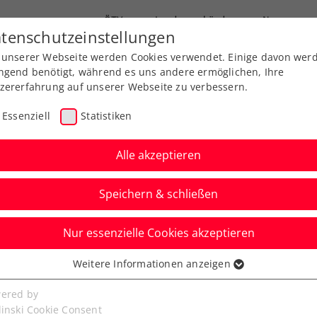
ÖTV
Landesverbände
News
tenschutzeinstellungen
 unserer Webseite werden Cookies verwendet. Einige davon wer
Ausbildungen
Services
Über uns
ngend benötigt, während es uns andere ermöglichen, Ihre
zererfahrung auf unserer Webseite zu verbessern.
Essenziell
Statistiken
Alle akzeptieren
Speichern & schließen
Info
WTA
Nur essenzielle Cookies akzeptieren
s Conference 2025:
Weitere Informationen anzeigen
ssenziell
d-Ticket sichern!
senzielle Cookies werden für grundlegende Funktionen der
ered by
bseite benötigt. Dadurch ist gewährleistet, dass die Webseite
linski Cookie Consent