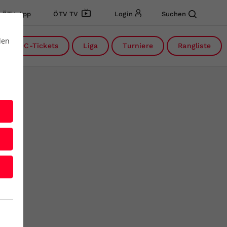
ÖTV App
ÖTV TV
Login
Suchen
den
DC-Tickets
Liga
Turniere
Rangliste