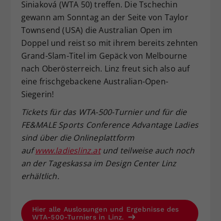
Siniaková (WTA 50) treffen. Die Tschechin
gewann am Sonntag an der Seite von Taylor
Townsend (USA) die Australian Open im
Doppel und reist so mit ihrem bereits zehnten
Grand-Slam-Titel im Gepäck von Melbourne
nach Oberösterreich. Linz freut sich also auf
eine frischgebackene Australian-Open-
Siegerin!
Tickets f
ür das WTA-500-Turnier und f
ür die
FE&MALE Sports Conference Advantage Ladies
sind
über die Onlineplattform
auf
www.ladieslinz.at
und teilweise auch noch
an der Tageskassa
im Design Center Linz
erh
ältlich.
Hier alle Auslosungen und Ergebnisse des
WTA-500-Turniers in Linz.