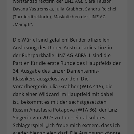
(Vorstandsdirektorin der LINZ AG), Clara Tauson,
Dieser Wert speichert Ihre Consent-
Dayana Yastremska, Julia Grabher, Sandra Reichel
Einstellungen. Unter anderem eine
(Turnierdirektorin), Maskottchen der LINZ AG
zufällig generierte ID, für die
„Mampfi“.
Zweck
historische Speicherung Ihrer
vorgenommen Einstellungen, falls der
Die Würfel sind gefallen! Bei der offiziellen
Webseiten-Betreiber dies eingestellt
hat.
Auslosung des Upper Austria Ladies Linz in
der Fuhrparkhalle LINZ AG ABFALL sind die
Partien für die erste Runde des Hauptfelds der
34. Ausgabe des Linzer Damentennis-
Klassikers ausgelost worden. Die
Vorarlbergerin Julia Grabher (WTA 415), die
dank einer Wildcard im Hauptfeld mit dabei
ist, bekommt es mit der sechstgesetzten
Russin Anastasia Potapova (WTA 36), der Linz-
Siegerin von 2023 zu tun – ein absolutes
Schlagerspiel! „Ich freue mich extrem, dass ich
wieder hier spielen darf. Die Auslosung könnte