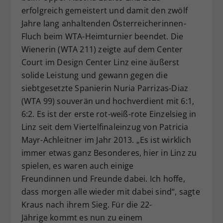
erfolgreich gemeistert und damit den zwölf
Dieser Wert speichert Ihre Consent-
Jahre lang anhaltenden Österreicherinnen-
Einstellungen. Unter anderem eine
zufällig generierte ID, für die
Fluch beim WTA-Heimturnier beendet. Die
Zweck
historische Speicherung Ihrer
Wienerin (WTA 211) zeigte auf dem Center
vorgenommen Einstellungen, falls der
Court im Design Center Linz eine äußerst
Webseiten-Betreiber dies eingestellt
solide Leistung und gewann gegen die
hat.
siebtgesetzte Spanierin Nuria Parrizas-Diaz
(WTA 99) souverän und hochverdient mit 6:1,
6:2. Es ist der erste rot-weiß-rote Einzelsieg in
Linz seit dem Viertelfinaleinzug von Patricia
Mayr-Achleitner im Jahr 2013. „Es ist wirklich
immer etwas ganz Besonderes, hier in Linz zu
spielen, es waren auch einige
Freundinnen und Freunde dabei. Ich hoffe,
dass morgen alle wieder mit dabei sind“, sagte
Kraus nach ihrem Sieg. Für die 22-
Jährige kommt es nun zu einem