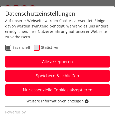
Zurück zur Newsübersicht
Datenschutzeinstellungen
Steirischer Tennisverband
Auf unserer Webseite werden Cookies verwendet. Einige
davon werden zwingend benötigt, während es uns andere
ermöglichen, Ihre Nutzererfahrung auf unserer Webseite
zu verbessern.
WTA
Turniere
Essenziell
Statistiken
Upper Austria Ladies
Linz: Kraus beendet
Alle akzeptieren
Österreicherinnen-Fluch
Speichern & schließen
Die heimische Nummer eins gewinnt als
Nur essenzielle Cookies akzeptieren
erste ÖTV-Dame seit 2013 ein
Einzelmatch beim WTA-Heimturnier.
Weitere Informationen anzeigen
Essenziell
Verfasst von: Presseaussendung / Redaktion, 26.01.2025
Essenzielle Cookies werden für grundlegende
Powered by