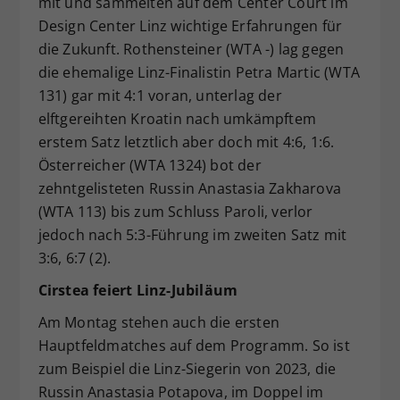
mit und sammelten auf dem Center Court im
Design Center Linz wichtige Erfahrungen für
die Zukunft. Rothensteiner (WTA -) lag gegen
die ehemalige Linz-Finalistin Petra Martic (WTA
131) gar mit 4:1 voran, unterlag der
elftgereihten Kroatin nach umkämpftem
erstem Satz letztlich aber doch mit 4:6, 1:6.
Österreicher (WTA 1324) bot der
zehntgelisteten Russin Anastasia Zakharova
(WTA 113) bis zum Schluss Paroli, verlor
jedoch nach 5:3-Führung im zweiten Satz mit
3:6, 6:7 (2).
Cirstea feiert Linz-Jubiläum
Am Montag stehen auch die ersten
Hauptfeldmatches auf dem Programm. So ist
zum Beispiel die Linz-Siegerin von 2023, die
Russin Anastasia Potapova, im Doppel im