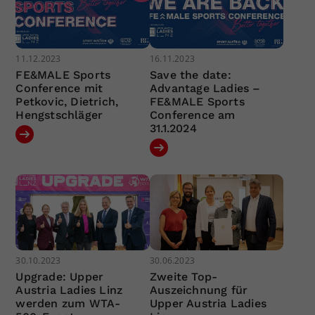
11.12.2023
16.11.2023
FE&MALE Sports
Save the date:
Conference mit
Advantage Ladies –
Petkovic, Dietrich,
FE&MALE Sports
Hengstschläger
Conference am
31.1.2024
30.10.2023
30.06.2023
Upgrade: Upper
Zweite Top-
Austria Ladies Linz
Auszeichnung für
werden zum WTA-
Upper Austria Ladies