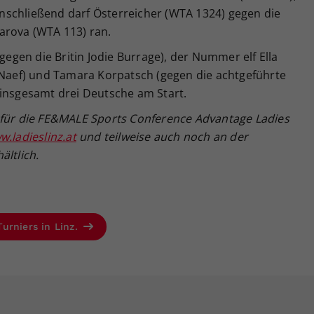
 Anschließend darf Österreicher (WTA 1324) gegen die
arova (WTA 113) ran.
(gegen die Britin Jodie Burrage), der Nummer elf Ella
e Naef) und Tamara Korpatsch (gegen die achtgeführte
 insgesamt drei Deutsche am Start.
f
ür die FE&MALE Sports Conference Advantage Ladies
.ladieslinz.at
und teilweise auch noch an der
h
ältlich.
urniers in Linz.