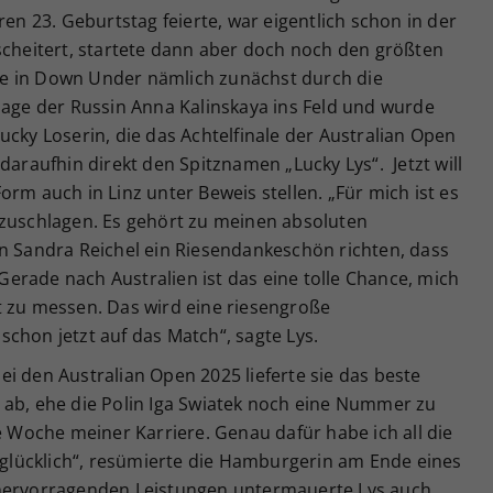
ren 23. Geburtstag feierte, war eigentlich schon in der
scheitert, startete dann aber doch noch den größten
chte in Down Under nämlich zunächst durch die
sage der Russin Anna Kalinskaya ins Feld und wurde
ucky Loserin, die das Achtelfinale der Australian Open
daraufhin direkt den Spitznamen „Lucky Lys“. Jetzt will
rm auch in Linz unter Beweis stellen. „Für mich ist es
fzuschlagen. Es gehört zu meinen absoluten
an Sandra Reichel ein Riesendankeschön richten, dass
erade nach Australien ist das eine tolle Chance, mich
t zu messen. Das wird eine riesengroße
chon jetzt auf das Match“, sagte Lys.
i den Australian Open 2025 lieferte sie das beste
 ab, ehe die Polin Iga Swiatek noch eine Nummer zu
te Woche meiner Karriere. Genau dafür habe ich all die
erglücklich“, resümierte die Hamburgerin am Ende eines
 hervorragenden Leistungen untermauerte Lys auch