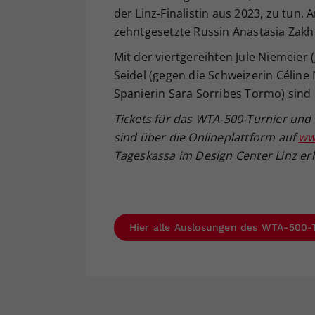
der Linz-Finalistin aus 2023, zu tun.
zehntgesetzte Russin Anastasia Zakh
Mit der viertgereihten Jule Niemeier 
Seidel (gegen die Schweizerin Célin
Spanierin Sara Sorribes Tormo) sind
Tickets f
ür das WTA-500-Turnier und 
sind
über die Onlineplattform auf
www
Tageskassa
im Design Center Linz er
Hier alle Auslosungen des WTA-500-T