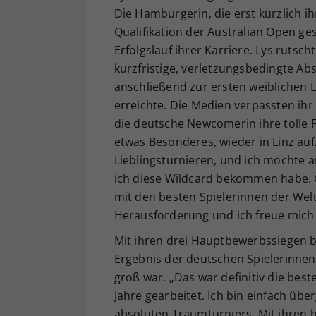
Die Hamburgerin, die erst kürzlich ih
Qualifikation der Australian Open ge
Erfolgslauf ihrer Karriere. Lys ruts
kurzfristige, verletzungsbedingte Ab
anschließend zur ersten weiblichen L
erreichte. Die Medien verpassten ihr 
die deutsche Newcomerin ihre tolle Fo
etwas Besonderes, wieder in Linz au
Lieblingsturnieren, und ich möchte 
ich diese Wildcard bekommen habe. G
mit den besten Spielerinnen der Wel
Herausforderung und ich freue mich s
Mit ihren drei Hauptbewerbssiegen be
Ergebnis der deutschen Spielerinnen
groß war. „Das war definitiv die bes
Jahre gearbeitet. Ich bin einfach üb
absoluten Traumturniers. Mit ihren