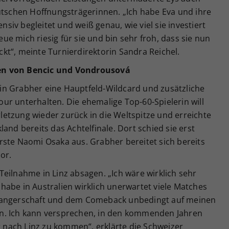
utschen Hoffnungsträgerinnen. „Ich habe Eva und ihre
ensiv begleitet und weiß genau, wie viel sie investiert
reue mich riesig für sie und bin sehr froh, dass sie nun
eckt“, meinte Turnierdirektorin Sandra Reichel.
en von Bencic und Vondrousová
n Grabher eine Hauptfeld-Wildcard und zusätzliche
ur unterhalten. Die ehemalige Top-60-Spielerin will
etzung wieder zurück in die Weltspitze und erreichte
and bereits das Achtelfinale. Dort schied sie erst
rste Naomi Osaka aus. Grabher bereitet sich bereits
vor.
eilnahme in Linz absagen. „Ich wäre wirklich sehr
abe in Australien wirklich unerwartet viele Matches
hwangerschaft und dem Comeback unbedingt auf meinen
n. Ich kann versprechen, in den kommenden Jahren
er nach Linz zu kommen“, erklärte die Schweizer