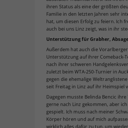
ihren Status als eine der größten de
Familie in den letzten Jahren sehr int
hat, um diesen Erfolg zu feiern. Ich f
auch bei uns Linz zeigt, was in ihr st
Unterstützung für Grabher, Absag
Außerdem hat auch die Vorarlbergeri
Unterstützung auf ihrer Comeback-To
nach ihrer schweren Handgelenksverl
zuletzt beim WTA-250-Turnier in Auckl
gegen die ehemalige Weltranglistene
seit Freitag in Linz auf ihr Heimspiel 
Dagegen musste Belinda Bencic ihre T
gerne nach Linz gekommen, aber ich h
gespielt. Ich muss nach meiner Sc
Körper hören und auf mich aufpasse
wirklich alles dafür zu tun, um wied