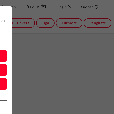
ÖTV App
ÖTV TV
Login
Suchen
den
DC-Tickets
Liga
Turniere
Rangliste