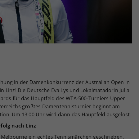
Zweck
generierte ID, für die historische Speicherung
Ihrer vorgenommen Einstellungen, falls der
Webseiten-Betreiber dies eingestellt hat.
aschung in der Damenkonkurrenz der Australian Open in
 in Linz! Die Deutsche Eva Lys und Lokalmatadorin Julia
cards für das Hauptfeld des WTA-500-Turniers Upper
Österreichs größtes Damentennisturnier beginnt am
ation. Um 13:00 Uhr wird dann das Hauptfeld ausgelost.
folg nach Linz
n Melbourne ein echtes Tennismärchen geschrieben.