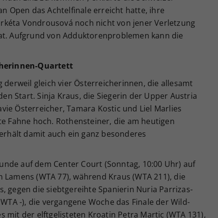
an Open das Achtelfinale erreicht hatte, ihre
rkéta Vondrousová noch nicht von jener Verletzung
en hat. Aufgrund von Adduktorenproblemen kann die
cherinnen-Quartett
 derweil gleich vier Österreicherinnen, die allesamt
 Start. Sinja Kraus, die Siegerin der Upper Austria
ie Österreicher, Tamara Kostic und Liel Marlies
ote Fahne hoch. Rothensteiner, die am heutigen
 erhält damit auch ein ganz besonderes
 Runde auf dem Center Court (Sonntag, 10:00 Uhr) auf
n Lamens (WTA 77), während Kraus (WTA 211), die
, gegen die siebtgereihte Spanierin Nuria Parrizas-
 (WTA -), die vergangene Woche das Finale der Wild-
 mit der elftgelisteten Kroatin Petra Martic (WTA 131),