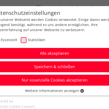
ÖTV
Landesverbände
News
tenschutzeinstellungen
 unserer Webseite werden Cookies verwendet. Einige davon wer
Ausbildungen
Services
Über uns
ngend benötigt, während es uns andere ermöglichen, Ihre
zererfahrung auf unserer Webseite zu verbessern.
Essenziell
Statistiken
Alle akzeptieren
Speichern & schließen
Nur essenzielle Cookies akzeptieren
adies Linz: Letzte
Weitere Informationen anzeigen
ssenziell
ys und Grabher
senzielle Cookies werden für grundlegende Funktionen der
ered by
bseite benötigt. Dadurch ist gewährleistet, dass die Webseite
linski Cookie Consent