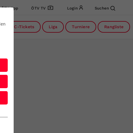
ÖTV App
ÖTV TV
Login
Suchen
den
DC-Tickets
Liga
Turniere
Rangliste