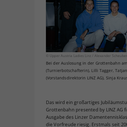
© Upper Austria Ladies Linz / Alexander Scheube
Bei der Auslosung in der Grottenbahn am 
(Turnierbotschafterin), Lilli Tagger, Tatj
(Vorstandsdirektorin LINZ AG), Sinja Krau
Das wird ein großartiges Jubiläumstur
Grottenbahn presented by LINZ AG fi
Ausgabe des Linzer Damentennisklass
die Vorfreude riesig. Erstmals seit 