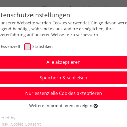
ÖTV
Landesverbände
News
tenschutzeinstellungen
 unserer Webseite werden Cookies verwendet. Einige davon wer
Ausbildungen
Services
Über uns
ngend benötigt, während es uns andere ermöglichen, Ihre
zererfahrung auf unserer Webseite zu verbessern.
Essenziell
Statistiken
Alle akzeptieren
Speichern & schließen
Nur essenzielle Cookies akzeptieren
adies Linz:
Weitere Informationen anzeigen
ssenziell
s für
senzielle Cookies werden für grundlegende Funktionen der
ered by
bseite benötigt. Dadurch ist gewährleistet, dass die Webseite
linski Cookie Consent