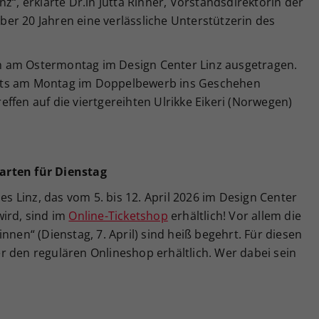
z“, erklärte Dr.in Jutta Rinner, Vorstandsdirektorin der
 über 20 Jahren eine verlässliche Unterstützerin des
 am Ostermontag im Design Center Linz ausgetragen.
its am Montag im Doppelbewerb ins Geschehen
treffen auf die viertgereihten Ulrikke Eikeri (Norwegen)
arten f
ü
r Dienstag
ies Linz, das vom 5. bis 12. April 2026 im Design Center
wird, sind im
Online-Ticketshop
erhältlich! Vor allem die
nnen“ (Dienstag, 7. April) sind heiß begehrt. Für diesen
r den regulären Onlineshop erhältlich. Wer dabei sein