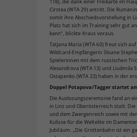
118), die dank einer Freikarte im Hau
Cirstea (WTA 29) antritt. Die Rumäni
somit ihre Abschiedsvorstellung in Li
Platz hat sich im Training sehr gut a
kann“, blickte Kraus voraus.
Tatjana Maria (WTA 60) freut sich au
Wildcard-Empfängerin Sloane Stephe
Spielerinnen mit dem russischen Trio
Alexandrova (WTA 13) und Liudmila S
Ostapenko (WTA 23) haben in der ers
Doppel Potapova/Tagger startet 
Die Auslosungszeremonie fand an ei
in Linz und Oberösterreich statt. D
und dem Zwergenreich sowie mit der 
Kulisse für die Weltelite im Damenten
Jubiläum. „Die Grottenbahn ist ein g