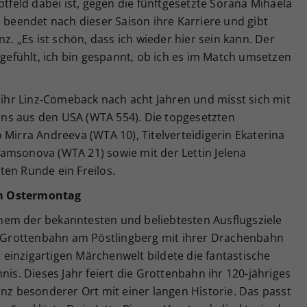
ptfeld dabei ist, gegen die fünftgesetzte Sorana Mihaela
n beendet nach dieser Saison ihre Karriere und gibt
nz. „Es ist schön, dass ich wieder hier sein kann. Der
ngefühlt, ich bin gespannt, ob ich es im Match umsetzen
f ihr Linz-Comeback nach acht Jahren und misst sich mit
ns aus den USA (WTA 554). Die topgesetzten
 Mirra Andreeva (WTA 10), Titelverteidigerin Ekaterina
amsonova (WTA 21) sowie mit der Lettin Jelena
ten Runde ein Freilos.
am Ostermontag
nem der bekanntesten und beliebtesten Ausflugsziele
ie Grottenbahn am Pöstlingberg mit ihrer Drachenbahn
einzigartigen Märchenwelt bildete die fantastische
nis. Dieses Jahr feiert die Grottenbahn ihr 120-jähriges
anz besonderer Ort mit einer langen Historie. Das passt