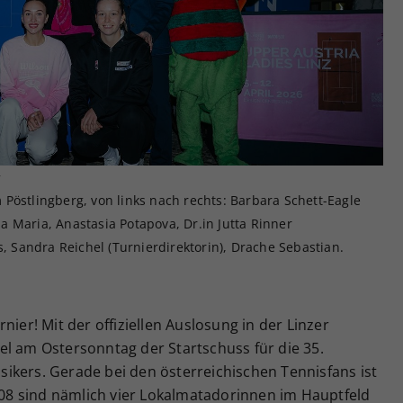
Zweck
generierte ID, für die historische Speicherung
Ihrer vorgenommen Einstellungen, falls der
Webseiten-Betreiber dies eingestellt hat.
r
Pöstlingberg, von links nach rechts: Barbara Schett-Eagle
ana Maria, Anastasia Potapova, Dr.in Jutta Rinner
s, Sandra Reichel (Turnierdirektorin), Drache Sebastian.
nier! Mit der offiziellen Auslosung in der Linzer
el am Ostersonntag der Startschuss für die 35.
ikers. Gerade bei den österreichischen Tennisfans ist
2008 sind nämlich vier Lokalmatadorinnen im Hauptfeld