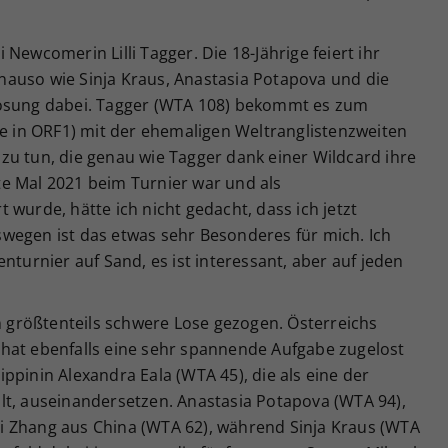
Newcomerin Lilli Tagger. Die 18-Jährige feiert ihr
auso wie Sinja Kraus, Anastasia Potapova und die
losung dabei. Tagger (WTA 108) bekommt es zum
ve in ORF1) mit der ehemaligen Weltranglistenzweiten
zu tun, die genau wie Tagger dank einer Wildcard ihre
tzte Mal 2021 beim Turnier war und als
 wurde, hätte ich nicht gedacht, dass ich jetzt
wegen ist das etwas sehr Besonderes für mich. Ich
nturnier auf Sand, es ist interessant, aber auf jeden
größtenteils schwere Lose gezogen. Österreichs
hat ebenfalls eine sehr spannende Aufgabe zugelost
ppinin Alexandra Eala (WTA 45), die als eine der
lt, auseinandersetzen. Anastasia Potapova (WTA 94),
huai Zhang aus China (WTA 62), während Sinja Kraus (WTA