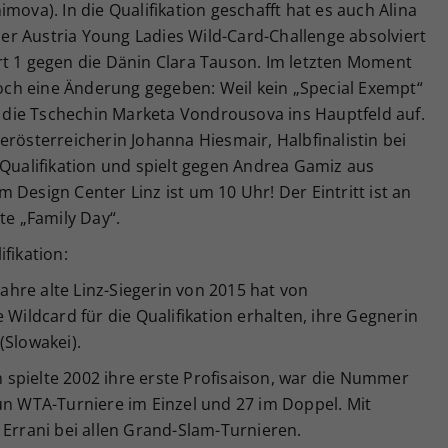
mova). In die Qualifikation geschafft hat es auch Alina
pper Austria Young Ladies Wild-Card-Challenge absolviert
rt 1 gegen die Dänin Clara Tauson. Im letzten Moment
ch eine Änderung gegeben: Weil kein „Special Exempt“
die Tschechin Marketa Vondrousova ins Hauptfeld auf.
erösterreicherin Johanna Hiesmair, Halbfinalistin bei
 Qualifikation und spielt gegen Andrea Gamiz aus
 Design Center Linz ist um 10 Uhr! Der Eintritt ist an
te „Family Day“.
fikation:
Jahre alte Linz-Siegerin von 2015 hat von
 Wildcard für die Qualifikation erhalten, ihre Gegnerin
(Slowakei).
in spielte 2002 ihre erste Profisaison, war die Nummer
un WTA-Turniere im Einzel und 27 im Doppel. Mit
 Errani bei allen Grand-Slam-Turnieren.