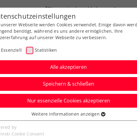
ÖTV
Landesverbände
News
tenschutzeinstellungen
 unserer Webseite werden Cookies verwendet. Einige davon wer
Ausbildungen
Services
Über uns
ngend benötigt, während es uns andere ermöglichen, Ihre
zererfahrung auf unserer Webseite zu verbessern.
Essenziell
Statistiken
Alle akzeptieren
Speichern & schließen
Nur essenzielle Cookies akzeptieren
Ladies Linz: ÖTV-
Weitere Informationen anzeigen
ssenziell
n der Qualifikation an
senzielle Cookies werden für grundlegende Funktionen der
ered by
bseite benötigt. Dadurch ist gewährleistet, dass die Webseite
linski Cookie Consent