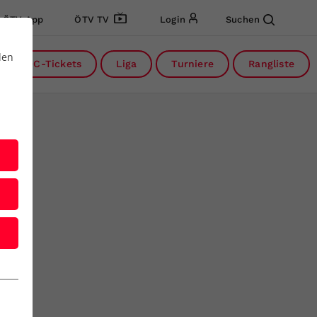
ÖTV App
ÖTV TV
Login
Suchen
den
DC-Tickets
Liga
Turniere
Rangliste