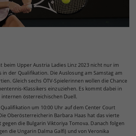
Zweck
generierte ID, für die historische Speicherung
Ihrer vorgenommen Einstellungen, falls der
Webseiten-Betreiber dies eingestellt hat.
 beim Upper Austria Ladies Linz 2023 nicht nur im
s in der Qualifikation. Die Auslosung am Samstag am
tien. Gleich sechs ÖTV-Spielerinnen wollen die Chance
mentennis-Klassikers einzuziehen. Es kommt dabei in
internen österreichischen Duell.
e Qualifikation um 10:00 Uhr auf dem Center Court
Die Oberösterreicherin Barbara Haas hat das vierte
t gegen die Bulgarin Viktoriya Tomova. Danach folgen
egen die Ungarin Dalma Galfi) und von Veronika