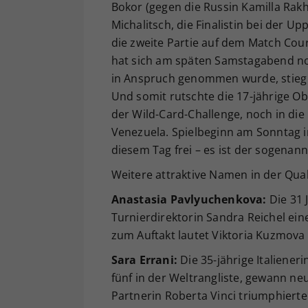
Bokor (gegen die Russin Kamilla Rakhi
Michalitsch, die Finalistin bei der U
die zweite Partie auf dem Match Cou
hat sich am späten Samstagabend no
in Anspruch genommen wurde, stieg 
Und somit rutschte die 17-jährige Ob
der Wild-Card-Challenge, noch in die
Venezuela. Spielbeginn am Sonntag im
diesem Tag frei – es ist der sogenann
Weitere attraktive Namen in der Quali
Anastasia Pavlyuchenkova:
Die 31 
Turnierdirektorin Sandra Reichel eine
zum Auftakt lautet Viktoria Kuzmova 
Sara Errani:
Die 35-jährige Italiener
fünf in der Weltrangliste, gewann ne
Partnerin Roberta Vinci triumphierte