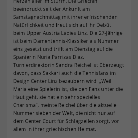
Herzen aller im Sturm. Die Griechin
Dieser Wert speichert Ihre Consent-
beeindruckt seit der Ankunft am
Einstellungen. Unter anderem eine
Samstagnachmittag mit ihrer erfrischenden
zufällig generierte ID, für die
Natürlichkeit und freut sich auf ihr Debüt
Zweck
historische Speicherung Ihrer
beim Upper Austria Ladies Linz. Die 27-Jährige
vorgenommen Einstellungen, falls der
ist beim Damentennis-Klassiker als Nummer
Webseiten-Betreiber dies eingestellt
hat.
eins gesetzt und trifft am Dienstag auf die
Spanierin Nuria Parrizas Diaz.
Turnierdirektorin Sandra Reichel ist überzeugt
davon, dass Sakkari auch die Tennisfans im
Design Center Linz bezaubern wird. „Weil
Maria eine Spielerin ist, die den Fans unter die
Haut geht, sie hat ein sehr spezielles
Charisma“, meinte Reichel über die aktuelle
Nummer sieben der Welt, die nicht nur auf
dem Center Court für Schlagzeilen sorgt, vor
allem in ihrer griechischen Heimat.