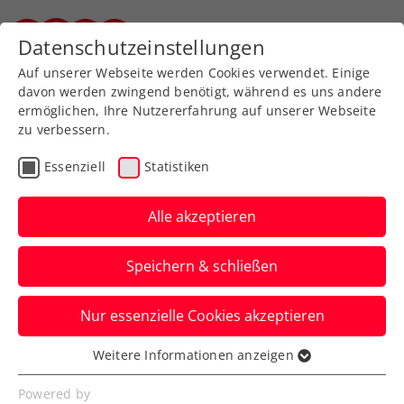
Zurück zur Newsübersicht
Datenschutzeinstellungen
Steirischer Tennisverband
Auf unserer Webseite werden Cookies verwendet. Einige
davon werden zwingend benötigt, während es uns andere
ermöglichen, Ihre Nutzererfahrung auf unserer Webseite
zu verbessern.
Turniere
Essenziell
Statistiken
Upper Austria Ladies
Linz: Sakkari freut sich
Alle akzeptieren
auf Oberösterreich-Debüt
Speichern & schließen
im zweiten Anlauf
Nur essenzielle Cookies akzeptieren
Indes wurde beim einzigen WTA-Turnier
Österreichs am Montag die Qualifikation
Weitere Informationen anzeigen
Essenziell
abgeschlossen.
Essenzielle Cookies werden für grundlegende
Powered by