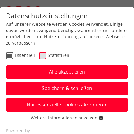
Zurück zur Newsübersicht
Datenschutzeinstellungen
Steirischer Tennisverband
Auf unserer Webseite werden Cookies verwendet. Einige
davon werden zwingend benötigt, während es uns andere
ermöglichen, Ihre Nutzererfahrung auf unserer Webseite
zu verbessern.
Turniere
Essenziell
Statistiken
Upper Austria Ladies
Linz: Friedsam setzt im
Alle akzeptieren
Viertelfinale gegen
Speichern & schließen
Potapova auf
Powertennis
Nur essenzielle Cookies akzeptieren
Weitere Informationen anzeigen
Indes trachtet Donna Vekic beim WTA-
Essenziell
Turnier in Oberösterreich nach einer
Essenzielle Cookies werden für grundlegende
Powered by