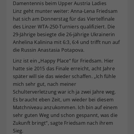
Damentennis beim Upper Austria Ladies
Dieser Wert speichert Ihre Consent-
Linz geht munter weiter: Anna-Lena Friedsam
Einstellungen. Unter anderem eine
hat sich am Donnerstag für das Viertelfinale
zufällig generierte ID, für die
des Linzer WTA-250-Turniers qualifiziert. Die
Zweck
historische Speicherung Ihrer
vorgenommen Einstellungen, falls der
29-Jährige besiegte die 26-jährige Ukrainerin
Webseiten-Betreiber dies eingestellt
Anhelina Kalinina mit 6:3, 6:4 und trifft nun auf
hat.
die Russin Anastasia Potapova.
Linz ist ein „Happy Place“ für Friedsam. Hier
hatte sie 2015 das Finale erreicht, acht Jahre
später will sie das wieder schaffen. „Ich fühle
mich sehr gut, nach meiner
Schulterverletzung war ich ja zwei Jahre weg.
Es braucht eben Zeit, um wieder bei diesem
Matchniveau anzukommen. Ich bin auf einem
sehr guten Weg und schon gespannt, was die
Zukunft bringt“, sagte Friedsam nach ihrem
Sieg.