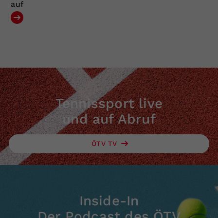
auf
Tennissport live
und auf Abruf
ÖTV TV
Inside-In
Der Podcast des ÖTV