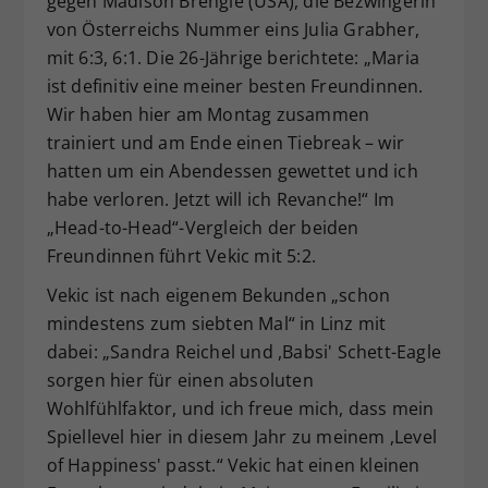
gegen Madison Brengle (USA), die Bezwingerin
von Österreichs Nummer eins Julia Grabher,
mit 6:3, 6:1. Die 26-Jährige berichtete: „Maria
ist definitiv eine meiner besten Freundinnen.
Wir haben hier am Montag zusammen
trainiert und am Ende einen Tiebreak – wir
hatten um ein Abendessen gewettet und ich
habe verloren. Jetzt will ich Revanche!“ Im
„Head-to-Head“-Vergleich der beiden
Freundinnen führt Vekic mit 5:2.
Vekic ist nach eigenem Bekunden „schon
mindestens zum siebten Mal“ in Linz mit
dabei: „Sandra Reichel und ,Babsi' Schett-Eagle
sorgen hier für einen absoluten
Wohlfühlfaktor, und ich freue mich, dass mein
Spiellevel hier in diesem Jahr zu meinem ,Level
of Happiness' passt.“ Vekic hat einen kleinen