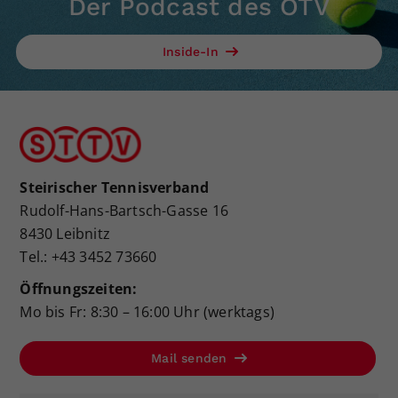
Der Podcast des ÖTV
Dieser Wert speichert Ihre Consent-
Einstellungen. Unter anderem eine
Inside-In
zufällig generierte ID, für die
Zweck
historische Speicherung Ihrer
vorgenommen Einstellungen, falls der
Webseiten-Betreiber dies eingestellt
hat.
Steirischer Tennisverband
Rudolf-Hans-Bartsch-Gasse 16
8430 Leibnitz
Tel.: +43 3452 73660
Öffnungszeiten:
Mo bis Fr: 8:30 – 16:00 Uhr (werktags)
Mail senden