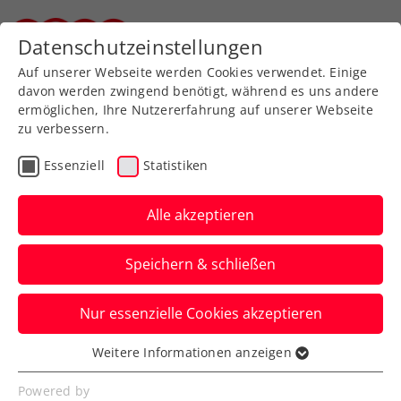
Datenschutzeinstellungen
Steirischer Tennisverband
Auf unserer Webseite werden Cookies verwendet. Einige
davon werden zwingend benötigt, während es uns andere
ermöglichen, Ihre Nutzererfahrung auf unserer Webseite
zu verbessern.
Aktuelle News
Essenziell
Statistiken
Alle akzeptieren
Speichern & schließen
Nur essenzielle Cookies akzeptieren
Weitere Informationen anzeigen
Essenziell
News filtern
Essenzielle Cookies werden für grundlegende
Powered by