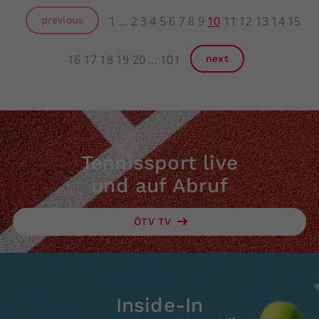
1
2
3
4
5
6
7
8
9
10
11
12
13
14
15
previous
16
17
18
19
20
101
next
Tennissport live
und auf Abruf
ÖTV TV
Inside-In