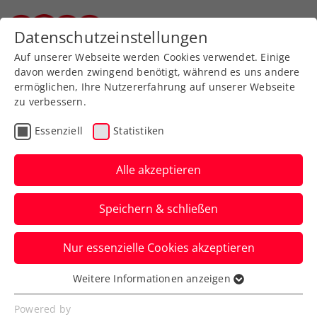
Datenschutzeinstellungen
Steirischer Tennisverband
Auf unserer Webseite werden Cookies verwendet. Einige
davon werden zwingend benötigt, während es uns andere
ermöglichen, Ihre Nutzererfahrung auf unserer Webseite
zu verbessern.
Aktuelle News
Essenziell
Statistiken
Alle akzeptieren
Speichern & schließen
Nur essenzielle Cookies akzeptieren
Weitere Informationen anzeigen
Essenziell
News filtern
Essenzielle Cookies werden für grundlegende
Powered by