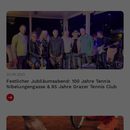
Dieser Wert speichert Ihre Consent-
Einstellungen. Unter anderem eine
zufällig generierte ID, für die
Zweck
historische Speicherung Ihrer
vorgenommen Einstellungen, falls der
Webseiten-Betreiber dies eingestellt
hat.
30.09.2025
Festlicher Jubiläumsabend: 100 Jahre Tennis
Nibelungengasse & 85 Jahre Grazer Tennis Club