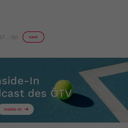
57
101
next
nside-In
dcast des ÖTV
Inside-In