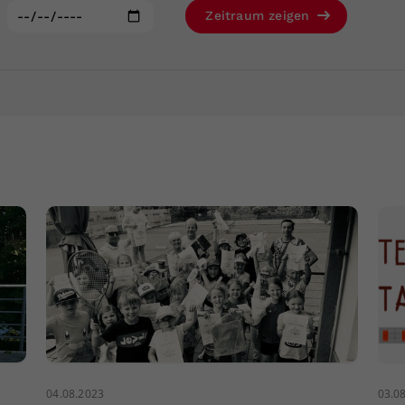
Zweck
generierte ID, für die historische Speicherung
:
Zeitraum zeigen
Ihrer vorgenommen Einstellungen, falls der
Webseiten-Betreiber dies eingestellt hat.
04.08.2023
03.0