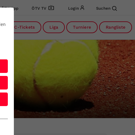
ÖTV App
ÖTV TV
Login
Suchen
den
DC-Tickets
Liga
Turniere
Rangliste