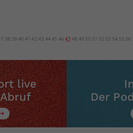
37
38
39
40
41
42
43
44
45
46
47
48
49
50
51
52
53
54
55
56
rt live
I
 Abruf
Der Po