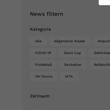
ei
News filtern
S
Kategorie
Alle
Allgemeine Klasse
Amputi
COVID-19
Davis Cup
Gehörlos
Pickleball
Racketlon
Rollstuhl
VR-Tennis
WTA
Zeitraum