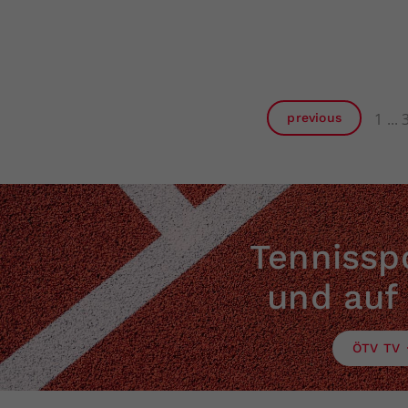
1
previous
Tennisspo
und auf
ÖTV TV