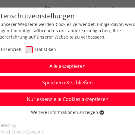
ÖTV
Landesverbände
News
tenschutzeinstellungen
 unserer Webseite werden Cookies verwendet. Einige davon wer
Ausbildungen
Services
Über uns
ngend benötigt, während es uns andere ermöglichen, Ihre
zererfahrung auf unserer Webseite zu verbessern.
Essenziell
Statistiken
Alle akzeptieren
Aktuelle News
Speichern & schließen
Nur essenzielle Cookies akzeptieren
Weitere Informationen anzeigen
ssenziell
senzielle Cookies werden für grundlegende Funktionen der
ered by
bseite benötigt. Dadurch ist gewährleistet, dass die Webseite
linski Cookie Consent