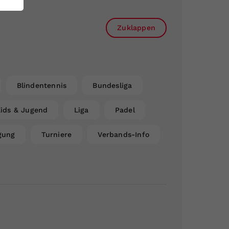
Zuklappen
Blindentennis
Bundesliga
ids & Jugend
Liga
Padel
gung
Turniere
Verbands-Info