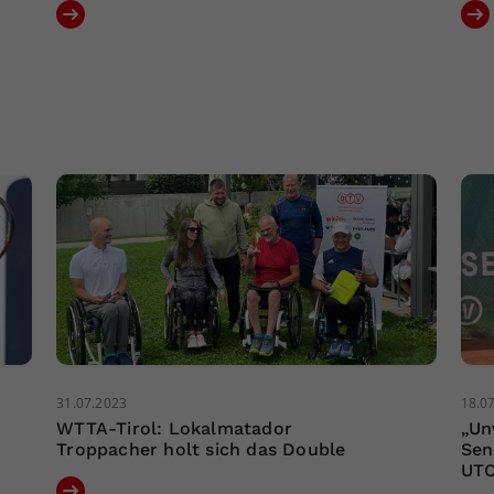
31.07.2023
18.0
WTTA-Tirol: Lokalmatador
„Un
Troppacher holt sich das Double
Sen
UTC