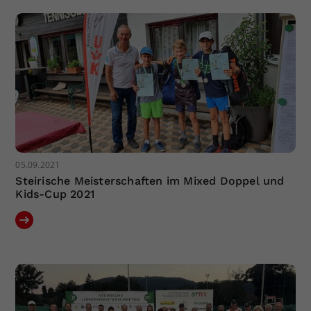
Dieser Wert speichert Ihre Consent-
Einstellungen. Unter anderem eine
zufällig generierte ID, für die
Zweck
historische Speicherung Ihrer
vorgenommen Einstellungen, falls der
Webseiten-Betreiber dies eingestellt
hat.
05.09.2021
Steirische Meisterschaften im Mixed Doppel und
Kids-Cup 2021