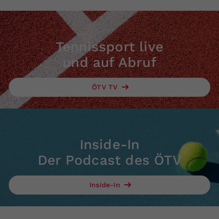
Tennissport live
und auf Abruf
ÖTV TV
Inside-In
Der Podcast des ÖTV
Inside-In