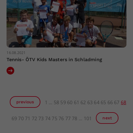
16.08.2021
Tennis- ÖTV Kids Masters in Schladming
1
58
59
60
61
62
63
64
65
66
67
68
previous
69
70
71
72
73
74
75
76
77
78
101
next