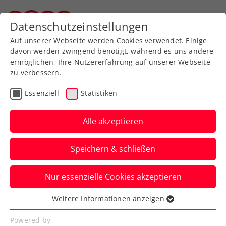
Datenschutzeinstellungen
Steirischer Tennisverband
Auf unserer Webseite werden Cookies verwendet. Einige
davon werden zwingend benötigt, während es uns andere
ermöglichen, Ihre Nutzererfahrung auf unserer Webseite
zu verbessern.
Aktuelle News
Essenziell
Statistiken
Alle akzeptieren
Speichern & schließen
Nur essenzielle Cookies akzeptieren
Weitere Informationen anzeigen
Essenziell
News filtern
Essenzielle Cookies werden für grundlegende
Powered by